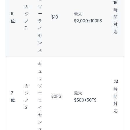
16
カ
ソ
時
6
ジ
ー
最大
$10
間
位
ノ
ラ
$2,000+100FS
対
F
イ
応
セ
ン
ス
キ
ュ
ラ
24
カ
ソ
時
7
ジ
ー
最大
30FS
間
位
ノ
ラ
$500+50FS
対
G
イ
応
セ
ン
ス