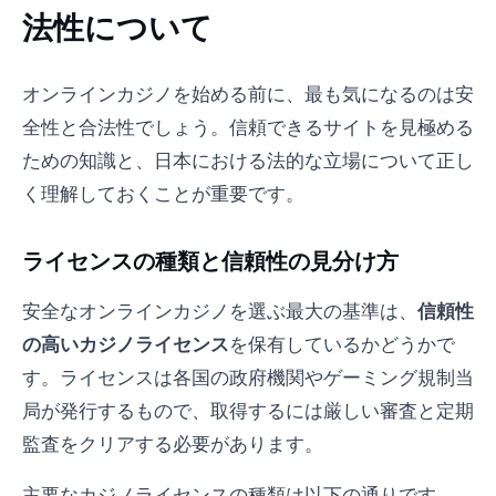
法性について
オンラインカジノを始める前に、最も気になるのは安
全性と合法性でしょう。信頼できるサイトを見極める
ための知識と、日本における法的な立場について正し
く理解しておくことが重要です。
ライセンスの種類と信頼性の見分け方
安全なオンラインカジノを選ぶ最大の基準は、
信頼性
の高いカジノライセンス
を保有しているかどうかで
す。ライセンスは各国の政府機関やゲーミング規制当
局が発行するもので、取得するには厳しい審査と定期
監査をクリアする必要があります。
主要なカジノライセンスの種類は以下の通りです。