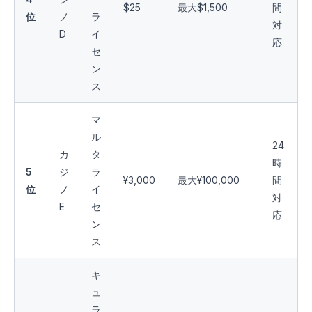
$25
最大$1,500
間
位
ノ
ラ
対
D
イ
応
セ
ン
ス
マ
ル
24
カ
タ
時
5
ジ
ラ
¥3,000
最大¥100,000
間
位
ノ
イ
対
E
セ
応
ン
ス
キ
ュ
ラ