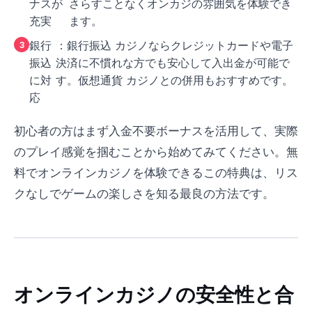
ナスが
さらすことなくオンカジの雰囲気を体験でき
充実
ます。
銀行
：銀行振込 カジノならクレジットカードや電子
振込
決済に不慣れな方でも安心して入出金が可能で
に対
す。仮想通貨 カジノとの併用もおすすめです。
応
初心者の方はまず入金不要ボーナスを活用して、実際
のプレイ感覚を掴むことから始めてみてください。無
料でオンラインカジノを体験できるこの特典は、リス
クなしでゲームの楽しさを知る最良の方法です。
オンラインカジノの安全性と合