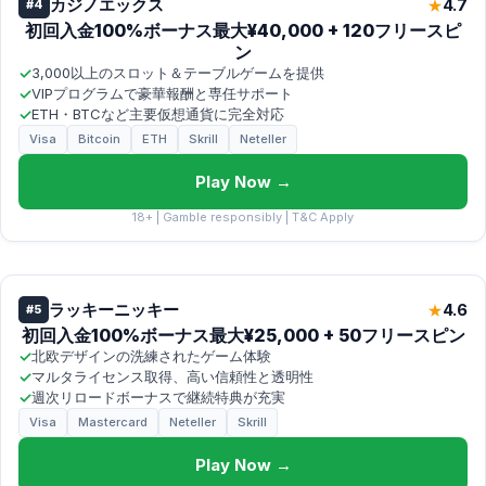
カジノエックス
4.7
★
#4
初回入金100%ボーナス最大¥40,000 + 120フリースピ
ン
✓
3,000以上のスロット＆テーブルゲームを提供
✓
VIPプログラムで豪華報酬と専任サポート
✓
ETH・BTCなど主要仮想通貨に完全対応
Visa
Bitcoin
ETH
Skrill
Neteller
Play Now →
18+ | Gamble responsibly | T&C Apply
ラッキーニッキー
4.6
★
#5
初回入金100%ボーナス最大¥25,000 + 50フリースピン
✓
北欧デザインの洗練されたゲーム体験
✓
マルタライセンス取得、高い信頼性と透明性
✓
週次リロードボーナスで継続特典が充実
Visa
Mastercard
Neteller
Skrill
Play Now →