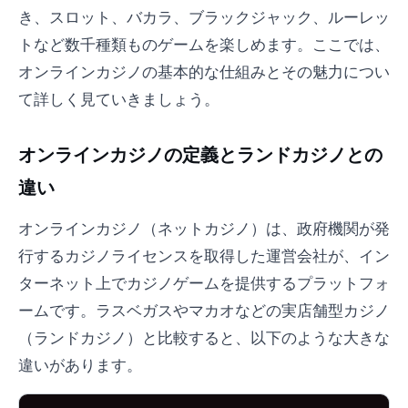
き、スロット、バカラ、ブラックジャック、ルーレッ
トなど数千種類ものゲームを楽しめます。ここでは、
オンラインカジノの基本的な仕組みとその魅力につい
て詳しく見ていきましょう。
オンラインカジノの定義とランドカジノとの
違い
オンラインカジノ（ネットカジノ）は、政府機関が発
行するカジノライセンスを取得した運営会社が、イン
ターネット上でカジノゲームを提供するプラットフォ
ームです。ラスベガスやマカオなどの実店舗型カジノ
（ランドカジノ）と比較すると、以下のような大きな
違いがあります。