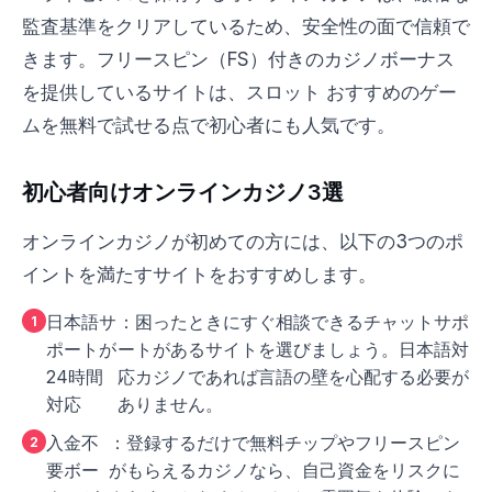
監査基準をクリアしているため、安全性の面で信頼で
きます。フリースピン（FS）付きのカジノボーナス
を提供しているサイトは、スロット おすすめのゲー
ムを無料で試せる点で初心者にも人気です。
初心者向けオンラインカジノ3選
オンラインカジノが初めての方には、以下の3つのポ
イントを満たすサイトをおすすめします。
日本語サ
：困ったときにすぐ相談できるチャットサポ
ポートが
ートがあるサイトを選びましょう。日本語対
24時間
応カジノであれば言語の壁を心配する必要が
対応
ありません。
入金不
：登録するだけで無料チップやフリースピン
要ボー
がもらえるカジノなら、自己資金をリスクに