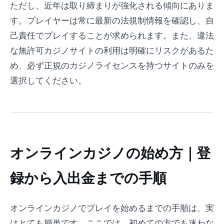
ただし、近年は取り締まりが強化される傾向にありま
す。プレイヤーは常に最新の法規制情報を確認し、自
己責任でプレイすることが求められます。また、違法
な無許可カジノサイトの利用は明確にリスクがあるた
め、必ず正規のカジノライセンスを持つサイトのみを
選択してください。
オンラインカジノの始め方｜登
録から入出金までの手順
オンラインカジノでプレイを始めるまでの手順は、実
はとても簡単です。ここでは、初めての方でも迷わな