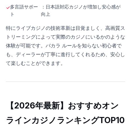
多言語サポー
：日本語対応カジノが増加し安心感が
ト
向上
特にライブカジノの技術革新は目覚ましく、高画質ス
トリーミングによって実際のカジノにいるかのような
体験が可能です。バカラ ルールを知らない初心者で
も、ディーラーが丁寧に進行してくれるため、安心し
て楽しむことができます。
【2026年最新】おすすめオン
ラインカジノランキングTOP10