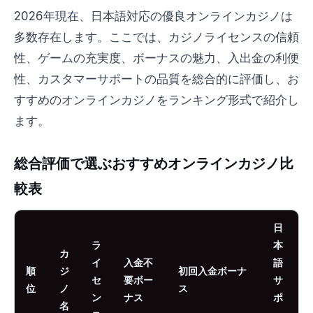
2026年現在、日本語対応の優良オンラインカジノは
多数存在します。ここでは、カジノライセンスの信頼
性、ゲームの充実度、ボーナスの魅力、入出金の利便
性、カスタマーサポートの品質を総合的に評価し、お
すすめのオンラインカジノをランキング形式で紹介し
ます。
総合評価で選ぶおすすめオンラインカジノ比
較表
日
ラ
本
カ
イ
入金不
語
順
ジ
初回入金ボーナ
セ
要ボー
サ
位
ノ
ス
ン
ナス
ポ
名