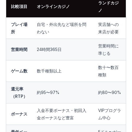
ランドカジ
比較項目
オンラインカジノ
ノ
プレイ場
自宅・外出先など場所を問
実店舗への
所
わない
来店が必要
営業時間に
営業時間
24時間365日
準じる
数十〜数百
ゲーム数
数千種類以上
種類
還元率
約95〜97%
約80〜90%
（RTP）
入金不要ボーナス・初回入
VIPプログラ
ボーナス
金ボーナスなど豊富
ム中心
最低ベッ
5ドル〜が一