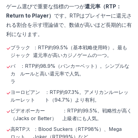
ゲーム選びで重要な指標の一つが
還元率（RTP：
Return to Player）
です。RTPはプレイヤーに還元さ
れる割合を示す理論値で、数値が高いほど長期的に有
利になります。
ブラック
：RTP約99.5%（基本戦略使用時）。最も
ジャック
還元率が高いカジノゲームの一つ。
バ
：RTP約98.9%（バンカーベット）。シンプルな
カ
ルールと高い還元率で人気。
ラ
ヨーロピアン
：RTP約97.3%。アメリカンルーレッ
ルーレット
ト（94.7%）より有利。
ビデオポーカー
：RTP約99.5%。戦略性が高く
（Jacks or Better）
上級者にも人気。
高RTPス
：Blood Suckers（RTP98%）、Mega
ロット
Joker（RTP99%）など。