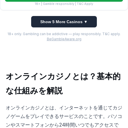
18+ | Gamble responsibly | T&C Apply
Show 5 More Casinos ▼
18+ only. Gambling can be addictive — play responsibly. T&C apply.
BeGambleAware.org
オンラインカジノとは？基本的
な仕組みを解説
オンラインカジノとは、インターネットを通じてカジ
ノゲームをプレイできるサービスのことです。パソコ
ンやスマートフォンから24時間いつでもアクセスで