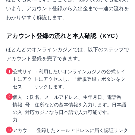
いよう、アカウント登録から入出金まで一連の流れを
わかりやすく解説します。
アカウント登録の流れと本人確認（KYC）
ほとんどのオンラインカジノでは、以下のステップで
アカウント登録を完了できます。
公式サイ
：利用したいオンラインカジノの公式サイ
トにアク
トにアクセスし、「新規登録」ボタンをク
セス
リックします。
個人
：氏名、メールアドレス、生年月日、電話番
情報
号、住所などの基本情報を入力します。日本語
の入
対応カジノなら日本語で入力可能です。
力
アカウ
：登録したメールアドレスに届く認証リンク