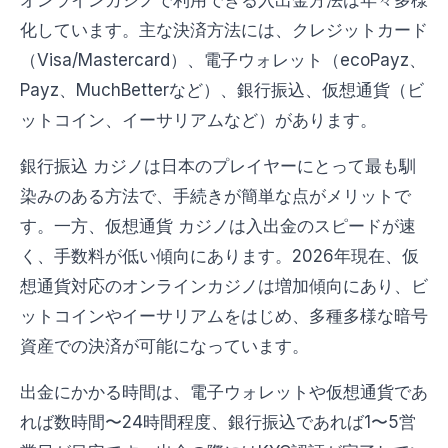
オンラインカジノで利用できる入出金方法は年々多様
化しています。主な決済方法には、クレジットカード
（Visa/Mastercard）、電子ウォレット（ecoPayz、
Payz、MuchBetterなど）、銀行振込、仮想通貨（ビ
ットコイン、イーサリアムなど）があります。
銀行振込 カジノは日本のプレイヤーにとって最も馴
染みのある方法で、手続きが簡単な点がメリットで
す。一方、仮想通貨 カジノは入出金のスピードが速
く、手数料が低い傾向にあります。2026年現在、仮
想通貨対応のオンラインカジノは増加傾向にあり、ビ
ットコインやイーサリアムをはじめ、多種多様な暗号
資産での決済が可能になっています。
出金にかかる時間は、電子ウォレットや仮想通貨であ
れば数時間〜24時間程度、銀行振込であれば1〜5営