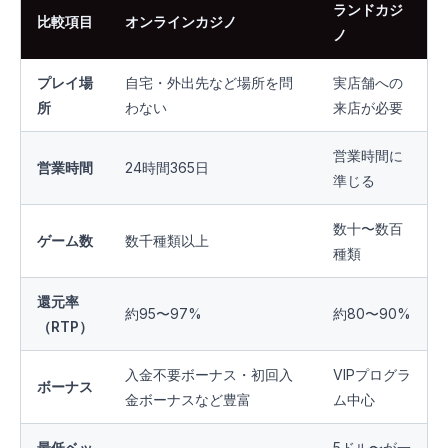
ランドカジ
比較項目
オンラインカジノ
ノ
プレイ場
自宅・外出先など場所を問
実店舗への
所
わない
来店が必要
営業時間に
営業時間
24時間365日
準じる
数十〜数百
ゲーム数
数千種類以上
種類
還元率
約95〜97%
約80〜90%
（RTP）
入金不要ボーナス・初回入
VIPプログラ
ボーナス
金ボーナスなど豊富
ム中心
最低ベッ
5ドル〜が一