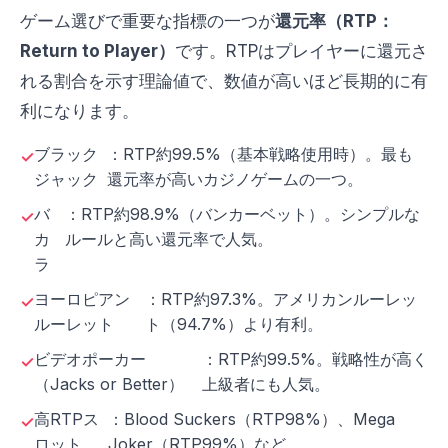
ゲーム選びで重要な指標の一つが
還元率（RTP：
Return to Player）
です。RTPはプレイヤーに還元さ
れる割合を示す理論値で、数値が高いほど長期的に有
利になります。
ブラック
：RTP約99.5%（基本戦略使用時）。最も
ジャック
還元率が高いカジノゲームの一つ。
バ
：RTP約98.9%（バンカーベット）。シンプルな
カ
ルールと高い還元率で人気。
ラ
ヨーロピアン
：RTP約97.3%。アメリカンルーレッ
ルーレット
ト（94.7%）より有利。
ビデオポーカー
：RTP約99.5%。戦略性が高く
（Jacks or Better）
上級者にも人気。
高RTPス
：Blood Suckers（RTP98%）、Mega
ロット
Joker（RTP99%）など。