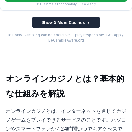
18+ | Gamble responsibly | T&C Apply
Show 5 More Casinos ▼
18+ only. Gambling can be addictive — play responsibly. T&C apply.
BeGambleAware.org
オンラインカジノとは？基本的
な仕組みを解説
オンラインカジノとは、インターネットを通じてカジ
ノゲームをプレイできるサービスのことです。パソコ
ンやスマートフォンから24時間いつでもアクセスで