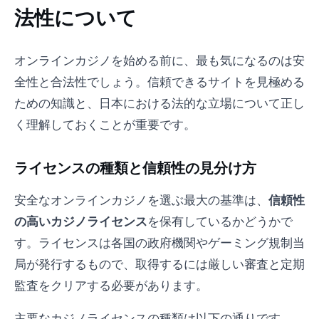
法性について
オンラインカジノを始める前に、最も気になるのは安
全性と合法性でしょう。信頼できるサイトを見極める
ための知識と、日本における法的な立場について正し
く理解しておくことが重要です。
ライセンスの種類と信頼性の見分け方
安全なオンラインカジノを選ぶ最大の基準は、
信頼性
の高いカジノライセンス
を保有しているかどうかで
す。ライセンスは各国の政府機関やゲーミング規制当
局が発行するもので、取得するには厳しい審査と定期
監査をクリアする必要があります。
主要なカジノライセンスの種類は以下の通りです。