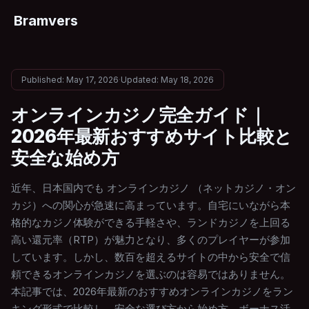
Bramvers
Published: May 17, 2026
·
Updated: May 18, 2026
オンラインカジノ完全ガイド｜
2026年最新おすすめサイト比較と
安全な始め方
近年、日本国内でも オンラインカジノ （ネットカジノ・オン
カジ）への関心が急速に高まっています。自宅にいながら本
格的なカジノ体験ができる手軽さや、ランドカジノを上回る
高い還元率（RTP）が魅力となり、多くのプレイヤーが参加
しています。しかし、数百を超えるサイトの中から安全で信
頼できるオンラインカジノを選ぶのは容易ではありません。
本記事では、2026年最新のおすすめオンラインカジノをラン
キング形式で比較し、安全な選び方から始め方、ボーナス活