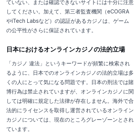
ていない、または確認できないサイトには十分に注意
してください。加えて、第三者監査機関（eCOGRA
やiTech Labsなど）の認証があるカジノは、ゲーム
の公平性がさらに保証されています。
日本におけるオンラインカジノの法的立場
「カジノ 違法」というキーワードが頻繁に検索され
るように、日本でのオンラインカジノの法的立場は多
くの人にとって気になる問題です。日本の刑法では賭
博行為は禁止されていますが、オンラインカジノに関
しては明確に規定した法律が存在しません。海外で合
法的にライセンスを取得し運営されているオンライン
カジノについては、現在のところグレーゾーンとされ
ています。