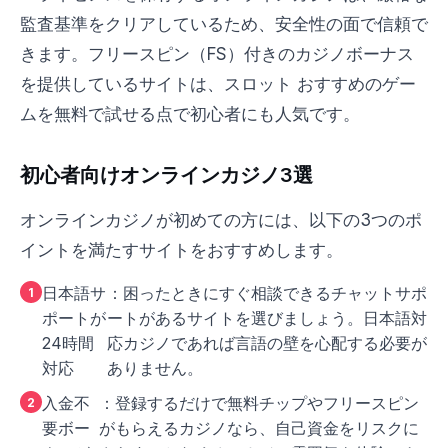
監査基準をクリアしているため、安全性の面で信頼で
きます。フリースピン（FS）付きのカジノボーナス
を提供しているサイトは、スロット おすすめのゲー
ムを無料で試せる点で初心者にも人気です。
初心者向けオンラインカジノ3選
オンラインカジノが初めての方には、以下の3つのポ
イントを満たすサイトをおすすめします。
日本語サ
：困ったときにすぐ相談できるチャットサポ
ポートが
ートがあるサイトを選びましょう。日本語対
24時間
応カジノであれば言語の壁を心配する必要が
対応
ありません。
入金不
：登録するだけで無料チップやフリースピン
要ボー
がもらえるカジノなら、自己資金をリスクに