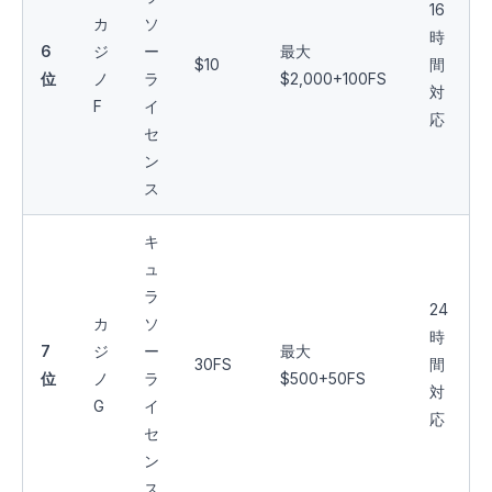
16
カ
ソ
時
6
ジ
ー
最大
$10
間
位
ノ
ラ
$2,000+100FS
対
F
イ
応
セ
ン
ス
キ
ュ
ラ
24
カ
ソ
時
7
ジ
ー
最大
30FS
間
位
ノ
ラ
$500+50FS
対
G
イ
応
セ
ン
ス