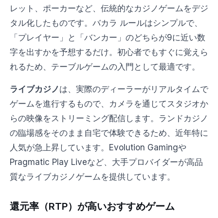
レット、ポーカーなど、伝統的なカジノゲームをデジ
タル化したものです。バカラ ルールはシンプルで、
「プレイヤー」と「バンカー」のどちらが9に近い数
字を出すかを予想するだけ。初心者でもすぐに覚えら
れるため、テーブルゲームの入門として最適です。
ライブカジノ
は、実際のディーラーがリアルタイムで
ゲームを進行するもので、カメラを通じてスタジオか
らの映像をストリーミング配信します。ランドカジノ
の臨場感をそのまま自宅で体験できるため、近年特に
人気が急上昇しています。Evolution Gamingや
Pragmatic Play Liveなど、大手プロバイダーが高品
質なライブカジノゲームを提供しています。
還元率（RTP）が高いおすすめゲーム