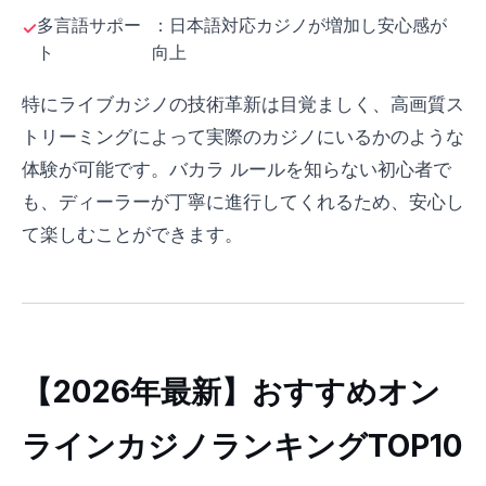
多言語サポー
：日本語対応カジノが増加し安心感が
ト
向上
特にライブカジノの技術革新は目覚ましく、高画質ス
トリーミングによって実際のカジノにいるかのような
体験が可能です。バカラ ルールを知らない初心者で
も、ディーラーが丁寧に進行してくれるため、安心し
て楽しむことができます。
【2026年最新】おすすめオン
ラインカジノランキングTOP10