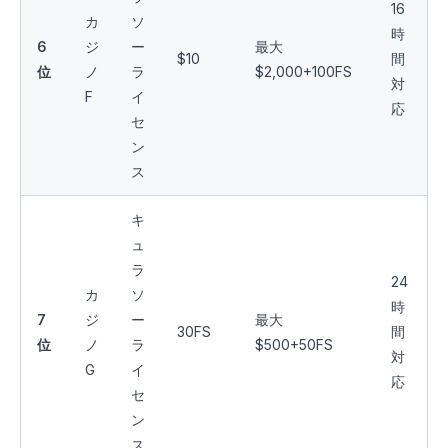
16
カ
ソ
時
6
ジ
ー
最大
$10
間
位
ノ
ラ
$2,000+100FS
対
F
イ
応
セ
ン
ス
キ
ュ
ラ
24
カ
ソ
時
7
ジ
ー
最大
30FS
間
位
ノ
ラ
$500+50FS
対
G
イ
応
セ
ン
ス