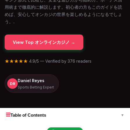
用術まで徹底的に解説します。初心者の方もこのガイドを読
めば、安心してオンカジの世界を楽しめるようになるでしょ
う。.
View Top オンラインカジノ →
★★★★★
4.9/5 — Verified by 376 readers
Daniel Reyes
DR
Sports Betting Expert
☰
Table of Contents
▼