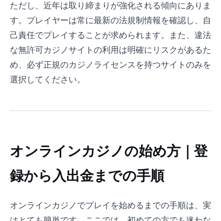
ただし、近年は取り締まりが強化される傾向にありま
す。プレイヤーは常に最新の法規制情報を確認し、自
己責任でプレイすることが求められます。また、違法
な無許可カジノサイトの利用は明確にリスクがあるた
め、必ず正規のカジノライセンスを持つサイトのみを
選択してください。
オンラインカジノの始め方｜登
録から入出金までの手順
オンラインカジノでプレイを始めるまでの手順は、実
はとても簡単です。ここでは、初めての方でも迷わな