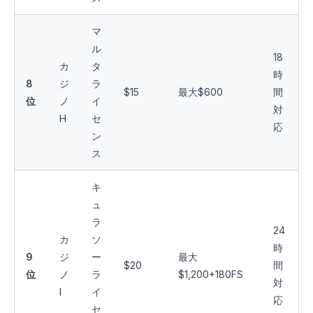
マ
ル
18
カ
タ
時
8
ジ
ラ
$15
最大$600
間
位
ノ
イ
対
H
セ
応
ン
ス
キ
ュ
ラ
24
カ
ソ
時
9
ジ
ー
最大
$20
間
位
ノ
ラ
$1,200+180FS
対
I
イ
応
セ