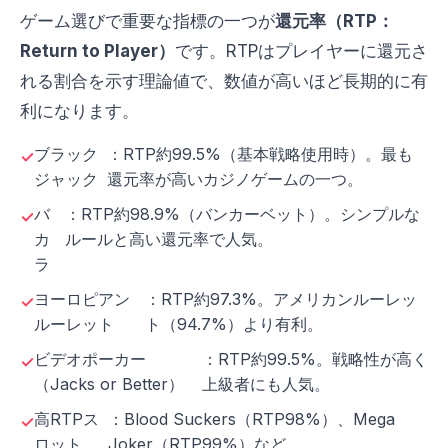
ゲーム選びで重要な指標の一つが
還元率（RTP：
Return to Player）
です。RTPはプレイヤーに還元さ
れる割合を示す理論値で、数値が高いほど長期的に有
利になります。
ブラック
：RTP約99.5%（基本戦略使用時）。最も
ジャック
還元率が高いカジノゲームの一つ。
バ
：RTP約98.9%（バンカーベット）。シンプルな
カ
ルールと高い還元率で人気。
ラ
ヨーロピアン
：RTP約97.3%。アメリカンルーレッ
ルーレット
ト（94.7%）より有利。
ビデオポーカー
：RTP約99.5%。戦略性が高く
（Jacks or Better）
上級者にも人気。
高RTPス
：Blood Suckers（RTP98%）、Mega
ロット
Joker（RTP99%）など。