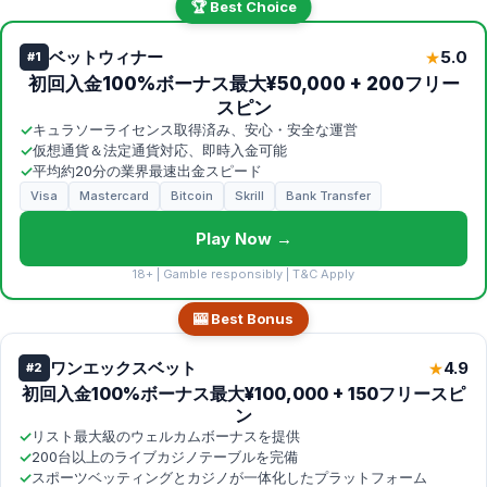
🏆 Best Choice
ベットウィナー
5.0
★
#1
初回入金100%ボーナス最大¥50,000 + 200フリー
スピン
✓
キュラソーライセンス取得済み、安心・安全な運営
✓
仮想通貨＆法定通貨対応、即時入金可能
✓
平均約20分の業界最速出金スピード
Visa
Mastercard
Bitcoin
Skrill
Bank Transfer
Play Now →
18+ | Gamble responsibly | T&C Apply
🎰 Best Bonus
ワンエックスベット
4.9
★
#2
初回入金100%ボーナス最大¥100,000 + 150フリースピ
ン
✓
リスト最大級のウェルカムボーナスを提供
✓
200台以上のライブカジノテーブルを完備
✓
スポーツベッティングとカジノが一体化したプラットフォーム