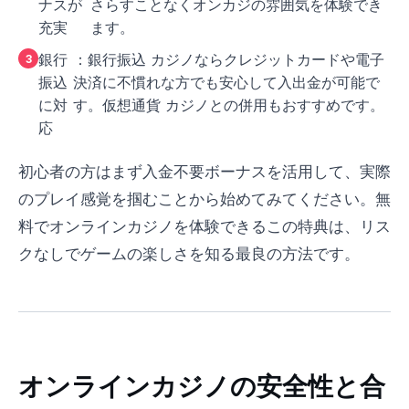
ナスが
さらすことなくオンカジの雰囲気を体験でき
充実
ます。
銀行
：銀行振込 カジノならクレジットカードや電子
振込
決済に不慣れな方でも安心して入出金が可能で
に対
す。仮想通貨 カジノとの併用もおすすめです。
応
初心者の方はまず入金不要ボーナスを活用して、実際
のプレイ感覚を掴むことから始めてみてください。無
料でオンラインカジノを体験できるこの特典は、リス
クなしでゲームの楽しさを知る最良の方法です。
オンラインカジノの安全性と合