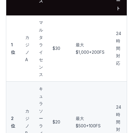
ス
ー
ト
マ
ル
24
カ
タ
時
1
ジ
ラ
最大
$30
間
位
ノ
イ
$1,000+200FS
対
A
セ
応
ン
ス
キ
ュ
ラ
24
カ
ソ
時
2
ジ
ー
最大
$20
間
位
ノ
ラ
$500+100FS
対