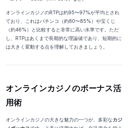
オンラインカジノのRTPは約95〜97%が平均とされ
ており、これはパチンコ（約80〜85%）や宝くじ
（約46%）と比較すると非常に高い水準です。ただ
し、RTPはあくまで長期的な理論値であり、短期的に
は大きく変動する点を理解しておきましょう。
オンラインカジノのボーナス活
用術
オンラインカジノの大きな魅力の一つが、多彩な
カジ