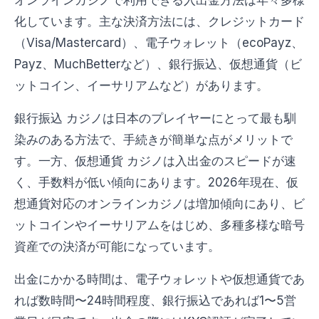
オンラインカジノで利用できる入出金方法は年々多様
化しています。主な決済方法には、クレジットカード
（Visa/Mastercard）、電子ウォレット（ecoPayz、
Payz、MuchBetterなど）、銀行振込、仮想通貨（ビ
ットコイン、イーサリアムなど）があります。
銀行振込 カジノは日本のプレイヤーにとって最も馴
染みのある方法で、手続きが簡単な点がメリットで
す。一方、仮想通貨 カジノは入出金のスピードが速
く、手数料が低い傾向にあります。2026年現在、仮
想通貨対応のオンラインカジノは増加傾向にあり、ビ
ットコインやイーサリアムをはじめ、多種多様な暗号
資産での決済が可能になっています。
出金にかかる時間は、電子ウォレットや仮想通貨であ
れば数時間〜24時間程度、銀行振込であれば1〜5営