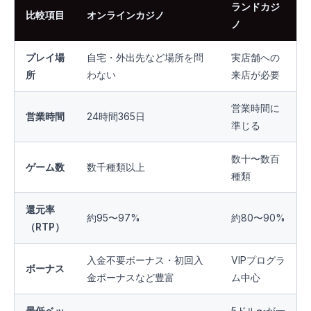
ランドカジ
比較項目
オンラインカジノ
ノ
プレイ場
自宅・外出先など場所を問
実店舗への
所
わない
来店が必要
営業時間に
営業時間
24時間365日
準じる
数十〜数百
ゲーム数
数千種類以上
種類
還元率
約95〜97%
約80〜90%
（RTP）
入金不要ボーナス・初回入
VIPプログラ
ボーナス
金ボーナスなど豊富
ム中心
最低ベッ
5ドル〜が一