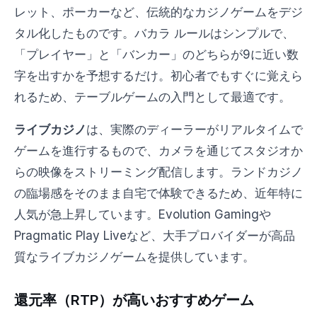
レット、ポーカーなど、伝統的なカジノゲームをデジ
タル化したものです。バカラ ルールはシンプルで、
「プレイヤー」と「バンカー」のどちらが9に近い数
字を出すかを予想するだけ。初心者でもすぐに覚えら
れるため、テーブルゲームの入門として最適です。
ライブカジノ
は、実際のディーラーがリアルタイムで
ゲームを進行するもので、カメラを通じてスタジオか
らの映像をストリーミング配信します。ランドカジノ
の臨場感をそのまま自宅で体験できるため、近年特に
人気が急上昇しています。Evolution Gamingや
Pragmatic Play Liveなど、大手プロバイダーが高品
質なライブカジノゲームを提供しています。
還元率（RTP）が高いおすすめゲーム