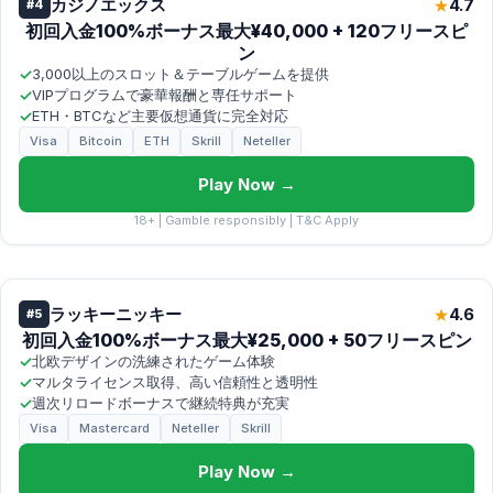
カジノエックス
4.7
★
#4
初回入金100%ボーナス最大¥40,000 + 120フリースピ
ン
✓
3,000以上のスロット＆テーブルゲームを提供
✓
VIPプログラムで豪華報酬と専任サポート
✓
ETH・BTCなど主要仮想通貨に完全対応
Visa
Bitcoin
ETH
Skrill
Neteller
Play Now →
18+ | Gamble responsibly | T&C Apply
ラッキーニッキー
4.6
★
#5
初回入金100%ボーナス最大¥25,000 + 50フリースピン
✓
北欧デザインの洗練されたゲーム体験
✓
マルタライセンス取得、高い信頼性と透明性
✓
週次リロードボーナスで継続特典が充実
Visa
Mastercard
Neteller
Skrill
Play Now →