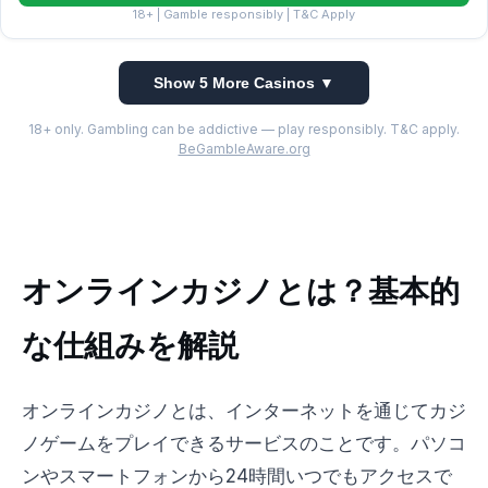
18+ | Gamble responsibly | T&C Apply
Show 5 More Casinos ▼
18+ only. Gambling can be addictive — play responsibly. T&C apply.
BeGambleAware.org
オンラインカジノとは？基本的
な仕組みを解説
オンラインカジノとは、インターネットを通じてカジ
ノゲームをプレイできるサービスのことです。パソコ
ンやスマートフォンから24時間いつでもアクセスで