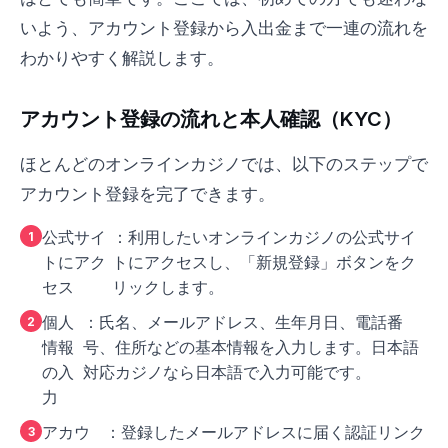
いよう、アカウント登録から入出金まで一連の流れを
わかりやすく解説します。
アカウント登録の流れと本人確認（KYC）
ほとんどのオンラインカジノでは、以下のステップで
アカウント登録を完了できます。
公式サイ
：利用したいオンラインカジノの公式サイ
トにアク
トにアクセスし、「新規登録」ボタンをク
セス
リックします。
個人
：氏名、メールアドレス、生年月日、電話番
情報
号、住所などの基本情報を入力します。日本語
の入
対応カジノなら日本語で入力可能です。
力
アカウ
：登録したメールアドレスに届く認証リンク