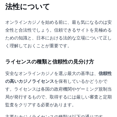
法性について
オンラインカジノを始める前に、最も気になるのは安
全性と合法性でしょう。信頼できるサイトを見極める
ための知識と、日本における法的な立場について正し
く理解しておくことが重要です。
ライセンスの種類と信頼性の見分け方
安全なオンラインカジノを選ぶ最大の基準は、
信頼性
の高いカジノライセンス
を保有しているかどうかで
す。ライセンスは各国の政府機関やゲーミング規制当
局が発行するもので、取得するには厳しい審査と定期
監査をクリアする必要があります。
主要なカジノライセンスの種類は以下の通りです。