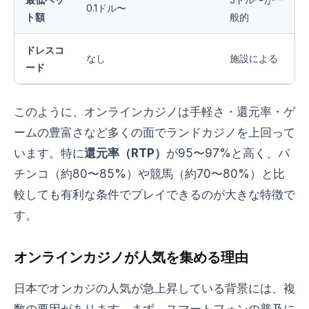
0.1ドル〜
ト額
般的
ドレスコ
なし
施設による
ード
このように、オンラインカジノは手軽さ・還元率・ゲ
ームの豊富さなど多くの面でランドカジノを上回って
います。特に
還元率（RTP）
が95〜97%と高く、パ
チンコ（約80〜85%）や競馬（約70〜80%）と比
較しても有利な条件でプレイできるのが大きな特徴で
す。
オンラインカジノが人気を集める理由
日本でオンカジの人気が急上昇している背景には、複