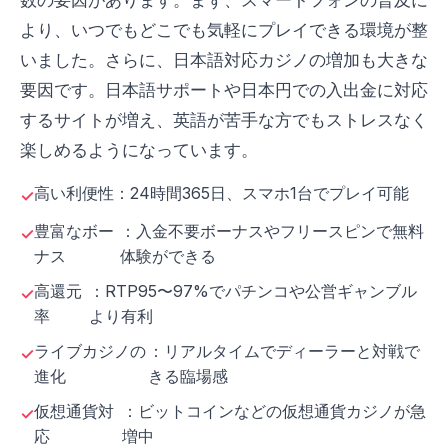
数の要因があります。まず、スマートフォンの普及に
より、いつでもどこでも気軽にプレイできる環境が整
いました。さらに、日本語対応カジノの増加も大きな
要因です。日本語サポートや日本円での入出金に対応
するサイトが増え、英語が苦手な方でもストレスなく
楽しめるようになっています。
高い利便性
：24時間365日、スマホ1台でプレイ可能
豊富なボー
：入金不要ボーナスやフリースピンで無料
ナス
体験ができる
高還元
：RTP95〜97%でパチンコや公営ギャンブル
率
より有利
ライブカジノの
：リアルタイムでディーラーと対戦で
進化
きる臨場感
仮想通貨対
：ビットコインなどの仮想通貨カジノが急
応
増中