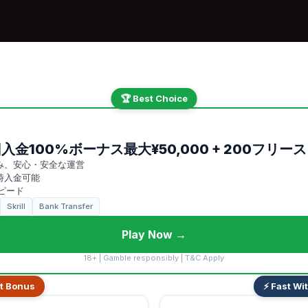
🏆 Best Choice
入金100%ボーナス最大¥50,000 + 200フリー
み、安心・安全な運営
時入金可能
ピード
Skrill
Bank Transfer
Play Now →
18+ | Gamble responsibly | T&C Apply
st Bonus
⚡ Fast Wi