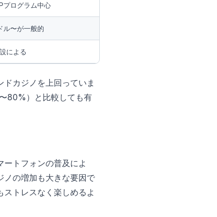
IPプログラム中心
ドル〜が一般的
設による
ンドカジノを上回っていま
0〜80%）と比較しても有
マートフォンの普及によ
ジノの増加も大きな要因で
もストレスなく楽しめるよ