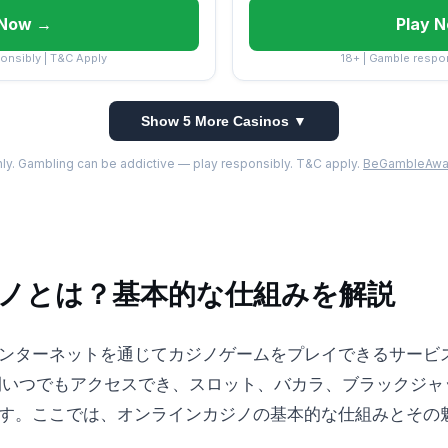
 Now →
Play 
onsibly | T&C Apply
18+ | Gamble respo
Show 5 More Casinos ▼
nly. Gambling can be addictive — play responsibly. T&C apply.
BeGambleAwa
ノとは？基本的な仕組みを解説
ンターネットを通じてカジノゲームをプレイできるサービ
間いつでもアクセスでき、スロット、バカラ、ブラックジャ
す。ここでは、オンラインカジノの基本的な仕組みとその