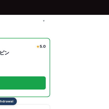
▼
5.0
★
スピン
thdrawal