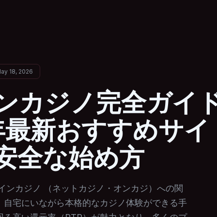
ay 18, 2026
ンカジノ完全ガイ
6年最新おすすめサイ
安全な始め方
インカジノ （ネットカジノ・オンカジ）への関
。自宅にいながら本格的なカジノ体験ができる手