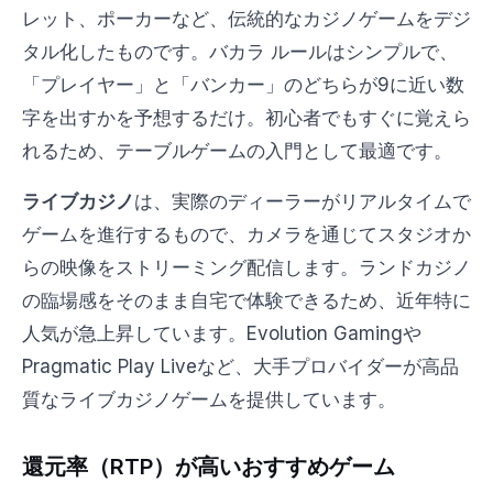
レット、ポーカーなど、伝統的なカジノゲームをデジ
タル化したものです。バカラ ルールはシンプルで、
「プレイヤー」と「バンカー」のどちらが9に近い数
字を出すかを予想するだけ。初心者でもすぐに覚えら
れるため、テーブルゲームの入門として最適です。
ライブカジノ
は、実際のディーラーがリアルタイムで
ゲームを進行するもので、カメラを通じてスタジオか
らの映像をストリーミング配信します。ランドカジノ
の臨場感をそのまま自宅で体験できるため、近年特に
人気が急上昇しています。Evolution Gamingや
Pragmatic Play Liveなど、大手プロバイダーが高品
質なライブカジノゲームを提供しています。
還元率（RTP）が高いおすすめゲーム