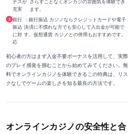
ナスが
さらすことなくオンカジの雰囲気を体験でき
充実
ます。
銀行
：銀行振込 カジノならクレジットカードや電子
振込
決済に不慣れな方でも安心して入出金が可能で
に対
す。仮想通貨 カジノとの併用もおすすめです。
応
初心者の方はまず入金不要ボーナスを活用して、実際
のプレイ感覚を掴むことから始めてみてください。無
料でオンラインカジノを体験できるこの特典は、リス
クなしでゲームの楽しさを知る最良の方法です。
オンラインカジノの安全性と合