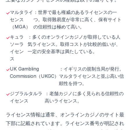
マルタライ
：世界で最も権威のあるライセンスの一
センス
つ。取得難易度が非常に高く、保有サイト
（MGA）
の信頼性は極めて高い。
キュラ
：多くのオンラインカジノが取得している人
ソーラ
気ライセンス。取得コストが比較的低いが、
イセン
一定の安全基準は満たしている。
ス
UK Gambling
：イギリスの規制当局が発行。
Commission（UKGC）
マルタライセンスと並ぶ高い信
頼性を持つ。
ジブラルタルラ
：老舗カジノに多く見られる信頼性の
イセンス
高いライセンス。
ライセンス情報は通常、オンラインカジノのサイト最
下部に記載されています。ライセンス番号が明記され