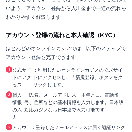
いよう、アカウント登録から入出金まで一連の流れを
わかりやすく解説します。
アカウント登録の流れと本人確認（KYC）
ほとんどのオンラインカジノでは、以下のステップで
アカウント登録を完了できます。
公式サイ
：利用したいオンラインカジノの公式サイ
トにアク
トにアクセスし、「新規登録」ボタンをク
セス
リックします。
個人
：氏名、メールアドレス、生年月日、電話番
情報
号、住所などの基本情報を入力します。日本語
の入
対応カジノなら日本語で入力可能です。
力
アカウ
：登録したメールアドレスに届く認証リンク