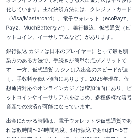
オンラインカジノで利用できる入出金方法は年々多様
化しています。主な決済方法には、クレジットカード
（Visa/Mastercard）、電子ウォレット（ecoPayz、
Payz、MuchBetterなど）、銀行振込、仮想通貨（ビ
ットコイン、イーサリアムなど）があります。
銀行振込 カジノは日本のプレイヤーにとって最も馴
染みのある方法で、手続きが簡単な点がメリットで
す。一方、仮想通貨 カジノは入出金のスピードが速
く、手数料が低い傾向にあります。2026年現在、仮
想通貨対応のオンラインカジノは増加傾向にあり、ビ
ットコインやイーサリアムをはじめ、多種多様な暗号
資産での決済が可能になっています。
出金にかかる時間は、電子ウォレットや仮想通貨であ
れば数時間〜24時間程度、銀行振込であれば1〜5営