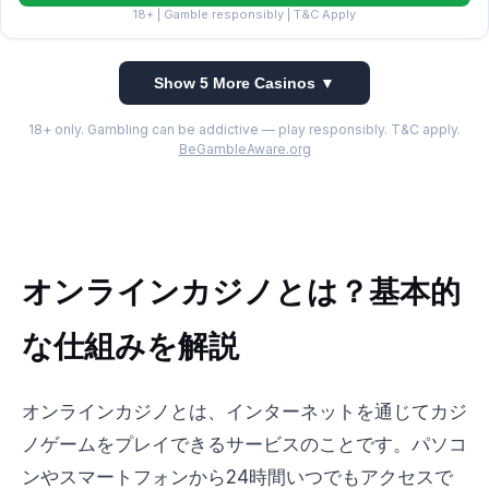
18+ | Gamble responsibly | T&C Apply
Show 5 More Casinos ▼
18+ only. Gambling can be addictive — play responsibly. T&C apply.
BeGambleAware.org
オンラインカジノとは？基本的
な仕組みを解説
オンラインカジノとは、インターネットを通じてカジ
ノゲームをプレイできるサービスのことです。パソコ
ンやスマートフォンから24時間いつでもアクセスで