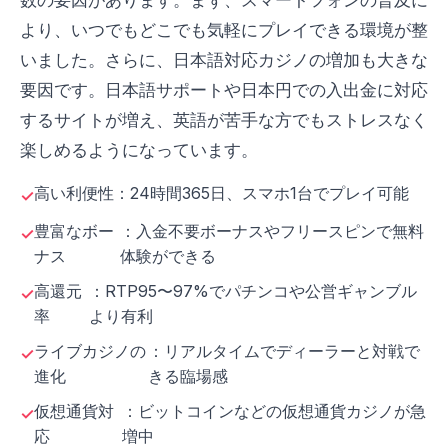
数の要因があります。まず、スマートフォンの普及に
より、いつでもどこでも気軽にプレイできる環境が整
いました。さらに、日本語対応カジノの増加も大きな
要因です。日本語サポートや日本円での入出金に対応
するサイトが増え、英語が苦手な方でもストレスなく
楽しめるようになっています。
高い利便性
：24時間365日、スマホ1台でプレイ可能
豊富なボー
：入金不要ボーナスやフリースピンで無料
ナス
体験ができる
高還元
：RTP95〜97%でパチンコや公営ギャンブル
率
より有利
ライブカジノの
：リアルタイムでディーラーと対戦で
進化
きる臨場感
仮想通貨対
：ビットコインなどの仮想通貨カジノが急
応
増中