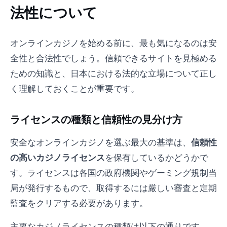
法性について
オンラインカジノを始める前に、最も気になるのは安
全性と合法性でしょう。信頼できるサイトを見極める
ための知識と、日本における法的な立場について正し
く理解しておくことが重要です。
ライセンスの種類と信頼性の見分け方
安全なオンラインカジノを選ぶ最大の基準は、
信頼性
の高いカジノライセンス
を保有しているかどうかで
す。ライセンスは各国の政府機関やゲーミング規制当
局が発行するもので、取得するには厳しい審査と定期
監査をクリアする必要があります。
主要なカジノライセンスの種類は以下の通りです。