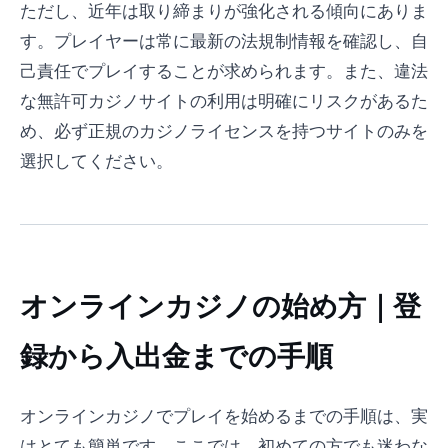
ただし、近年は取り締まりが強化される傾向にありま
す。プレイヤーは常に最新の法規制情報を確認し、自
己責任でプレイすることが求められます。また、違法
な無許可カジノサイトの利用は明確にリスクがあるた
め、必ず正規のカジノライセンスを持つサイトのみを
選択してください。
オンラインカジノの始め方｜登
録から入出金までの手順
オンラインカジノでプレイを始めるまでの手順は、実
はとても簡単です。ここでは、初めての方でも迷わな