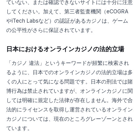
ていない、または確認できないサイトには十分に注意
してください。加えて、第三者監査機関（eCOGRA
やiTech Labsなど）の認証があるカジノは、ゲーム
の公平性がさらに保証されています。
日本におけるオンラインカジノの法的立場
「カジノ 違法」というキーワードが頻繁に検索され
るように、日本でのオンラインカジノの法的立場は多
くの人にとって気になる問題です。日本の刑法では賭
博行為は禁止されていますが、オンラインカジノに関
しては明確に規定した法律が存在しません。海外で合
法的にライセンスを取得し運営されているオンライン
カジノについては、現在のところグレーゾーンとされ
ています。