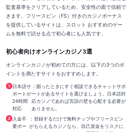
監査基準をクリアしているため、安全性の面で信頼で
きます。フリースピン（FS）付きのカジノボーナス
を提供しているサイトは、スロット おすすめのゲー
ムを無料で試せる点で初心者にも人気です。
初心者向けオンラインカジノ3選
オンラインカジノが初めての方には、以下の3つのポ
イントを満たすサイトをおすすめします。
日本語サ
：困ったときにすぐ相談できるチャットサポ
ポートが
ートがあるサイトを選びましょう。日本語対
24時間
応カジノであれば言語の壁を心配する必要が
対応
ありません。
入金不
：登録するだけで無料チップやフリースピン
要ボー
がもらえるカジノなら、自己資金をリスクに