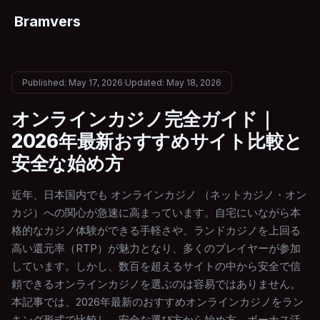
Bramvers
Published: May 17, 2026
·
Updated: May 18, 2026
オンラインカジノ完全ガイド｜
2026年最新おすすめサイト比較と
安全な始め方
近年、日本国内でも オンラインカジノ （ネットカジノ・オン
カジ）への関心が急速に高まっています。自宅にいながら本
格的なカジノ体験ができる手軽さや、ランドカジノを上回る
高い還元率（RTP）が魅力となり、多くのプレイヤーが参加
しています。しかし、数百を超えるサイトの中から安全で信
頼できるオンラインカジノを選ぶのは容易ではありません。
本記事では、2026年最新のおすすめオンラインカジノをラン
キング形式で比較し、安全な選び方から始め方、ボーナス活