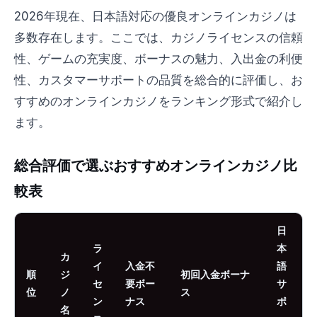
2026年現在、日本語対応の優良オンラインカジノは
多数存在します。ここでは、カジノライセンスの信頼
性、ゲームの充実度、ボーナスの魅力、入出金の利便
性、カスタマーサポートの品質を総合的に評価し、お
すすめのオンラインカジノをランキング形式で紹介し
ます。
総合評価で選ぶおすすめオンラインカジノ比
較表
日
ラ
本
カ
イ
入金不
語
順
ジ
初回入金ボーナ
セ
要ボー
サ
位
ノ
ス
ン
ナス
ポ
名