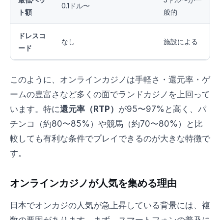
0.1ドル〜
ト額
般的
ドレスコ
なし
施設による
ード
このように、オンラインカジノは手軽さ・還元率・ゲ
ームの豊富さなど多くの面でランドカジノを上回って
います。特に
還元率（RTP）
が95〜97%と高く、パ
チンコ（約80〜85%）や競馬（約70〜80%）と比
較しても有利な条件でプレイできるのが大きな特徴で
す。
オンラインカジノが人気を集める理由
日本でオンカジの人気が急上昇している背景には、複