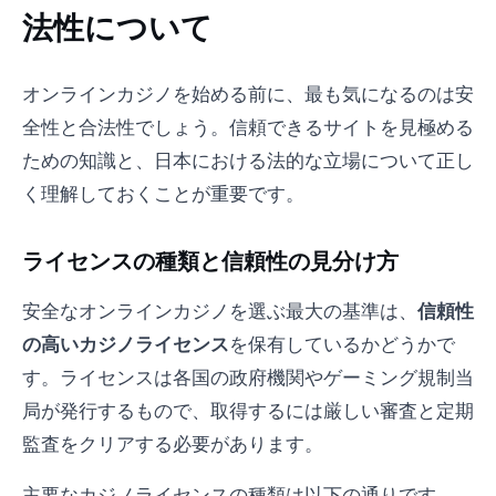
法性について
オンラインカジノを始める前に、最も気になるのは安
全性と合法性でしょう。信頼できるサイトを見極める
ための知識と、日本における法的な立場について正し
く理解しておくことが重要です。
ライセンスの種類と信頼性の見分け方
安全なオンラインカジノを選ぶ最大の基準は、
信頼性
の高いカジノライセンス
を保有しているかどうかで
す。ライセンスは各国の政府機関やゲーミング規制当
局が発行するもので、取得するには厳しい審査と定期
監査をクリアする必要があります。
主要なカジノライセンスの種類は以下の通りです。