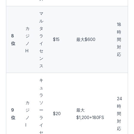
マ
ル
18
カ
タ
時
8
ジ
ラ
$15
最大$600
間
位
ノ
イ
対
H
セ
応
ン
ス
キ
ュ
ラ
24
カ
ソ
時
9
ジ
ー
最大
$20
間
位
ノ
ラ
$1,200+180FS
対
I
イ
応
セ