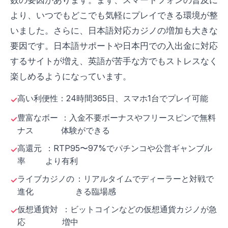
数の要因があります。まず、スマートフォンの普及に
より、いつでもどこでも気軽にプレイできる環境が整
いました。さらに、日本語対応カジノの増加も大きな
要因です。日本語サポートや日本円での入出金に対応
するサイトが増え、英語が苦手な方でもストレスなく
楽しめるようになっています。
高い利便性
：24時間365日、スマホ1台でプレイ可能
豊富なボー
：入金不要ボーナスやフリースピンで無料
ナス
体験ができる
高還元
：RTP95〜97%でパチンコや公営ギャンブル
率
より有利
ライブカジノの
：リアルタイムでディーラーと対戦で
進化
きる臨場感
仮想通貨対
：ビットコインなどの仮想通貨カジノが急
応
増中