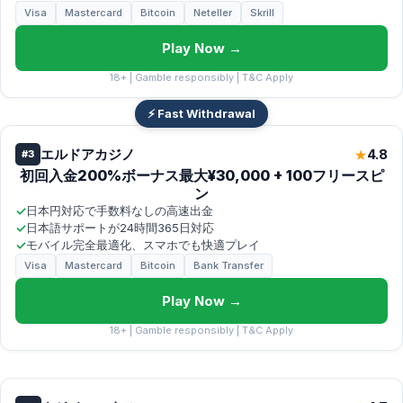
Visa
Mastercard
Bitcoin
Neteller
Skrill
Play Now →
18+ | Gamble responsibly | T&C Apply
⚡ Fast Withdrawal
エルドアカジノ
4.8
★
#3
初回入金200%ボーナス最大¥30,000 + 100フリースピ
ン
✓
日本円対応で手数料なしの高速出金
✓
日本語サポートが24時間365日対応
✓
モバイル完全最適化、スマホでも快適プレイ
Visa
Mastercard
Bitcoin
Bank Transfer
Play Now →
18+ | Gamble responsibly | T&C Apply