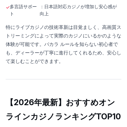
多言語サポー
：日本語対応カジノが増加し安心感が
ト
向上
特にライブカジノの技術革新は目覚ましく、高画質ス
トリーミングによって実際のカジノにいるかのような
体験が可能です。バカラ ルールを知らない初心者で
も、ディーラーが丁寧に進行してくれるため、安心し
て楽しむことができます。
【2026年最新】おすすめオン
ラインカジノランキングTOP10