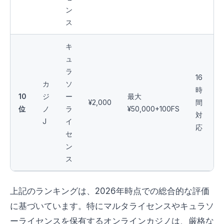
ン
ス
キ
ュ
ラ
16
カ
ソ
時
10
ジ
ー
最大
¥2,000
間
位
ノ
ラ
¥50,000+100FS
対
J
イ
応
セ
ン
ス
上記のランキングは、2026年時点での総合的な評価
に基づいています。特にマルタライセンスやキュラソ
ーライセンスを保有するオンラインカジノは、厳格な