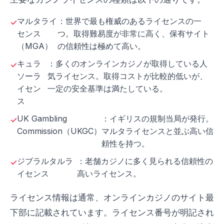
マルタライ
：世界で最も権威のあるライセンスの一
センス
つ。取得難易度が非常に高く、保有サイト
（MGA）
の信頼性は極めて高い。
キュラ
：多くのオンラインカジノが取得している人
ソーラ
気ライセンス。取得コストが比較的低いが、
イセン
一定の安全基準は満たしている。
ス
UK Gambling
：イギリスの規制当局が発行。
Commission（UKGC）
マルタライセンスと並ぶ高い信
頼性を持つ。
ジブラルタルラ
：老舗カジノに多く見られる信頼性の
イセンス
高いライセンス。
ライセンス情報は通常、オンラインカジノのサイト最
下部に記載されています。ライセンス番号が明記され