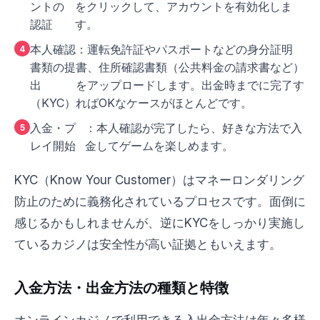
ントの
をクリックして、アカウントを有効化しま
認証
す。
本人確認
：運転免許証やパスポートなどの身分証明
書類の提
書、住所確認書類（公共料金の請求書など）
出
をアップロードします。出金時までに完了す
（KYC）
ればOKなケースがほとんどです。
入金・プ
：本人確認が完了したら、好きな方法で入
レイ開始
金してゲームを楽しめます。
KYC（Know Your Customer）はマネーロンダリング
防止のために義務化されているプロセスです。面倒に
感じるかもしれませんが、逆にKYCをしっかり実施し
ているカジノは安全性が高い証拠ともいえます。
入金方法・出金方法の種類と特徴