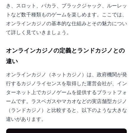
き、スロット、バカラ、ブラックジャック、ルーレッ
トなど数千種類ものゲームを楽しめます。ここでは、
オンラインカジノの基本的な仕組みとその魅力につい
て詳しく見ていきましょう。
オンラインカジノの定義とランドカジノとの
違い
オンラインカジノ（ネットカジノ）は、政府機関が発
行するカジノライセンスを取得した運営会社が、イン
ターネット上でカジノゲームを提供するプラットフォ
ームです。ラスベガスやマカオなどの実店舗型カジノ
（ランドカジノ）と比較すると、以下のような大きな
違いがあります。