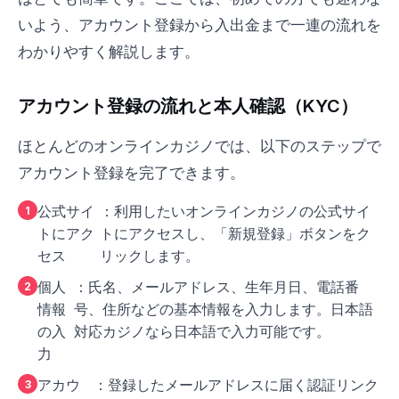
いよう、アカウント登録から入出金まで一連の流れを
わかりやすく解説します。
アカウント登録の流れと本人確認（KYC）
ほとんどのオンラインカジノでは、以下のステップで
アカウント登録を完了できます。
公式サイ
：利用したいオンラインカジノの公式サイ
トにアク
トにアクセスし、「新規登録」ボタンをク
セス
リックします。
個人
：氏名、メールアドレス、生年月日、電話番
情報
号、住所などの基本情報を入力します。日本語
の入
対応カジノなら日本語で入力可能です。
力
アカウ
：登録したメールアドレスに届く認証リンク