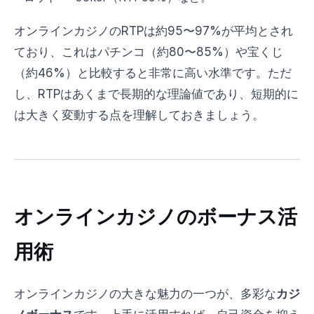
オンラインカジノのRTPは約95〜97%が平均とされ
ており、これはパチンコ（約80〜85%）や宝くじ
（約46%）と比較すると非常に高い水準です。ただ
し、RTPはあくまで長期的な理論値であり、短期的に
は大きく変動する点を理解しておきましょう。
オンラインカジノのボーナス活
用術
オンラインカジノの大きな魅力の一つが、多彩な
カジ