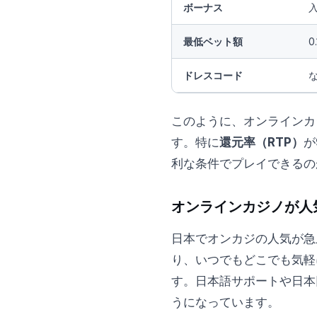
ボーナス
最低ベット額
0
ドレスコード
このように、オンラインカ
す。特に
還元率（RTP）
が
利な条件でプレイできるの
オンラインカジノが人
日本でオンカジの人気が急
り、いつでもどこでも気軽
す。日本語サポートや日本
うになっています。