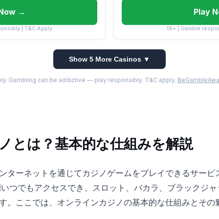
 Now →
Play 
onsibly | T&C Apply
18+ | Gamble respo
Show 5 More Casinos ▼
nly. Gambling can be addictive — play responsibly. T&C apply.
BeGambleAwa
ノとは？基本的な仕組みを解説
ンターネットを通じてカジノゲームをプレイできるサービ
間いつでもアクセスでき、スロット、バカラ、ブラックジャ
す。ここでは、オンラインカジノの基本的な仕組みとその