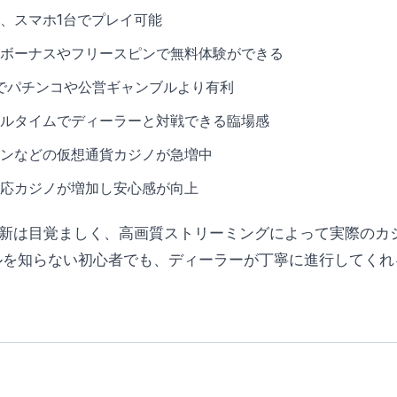
5日、スマホ1台でプレイ可能
ボーナスやフリースピンで無料体験ができる
7%でパチンコや公営ギャンブルより有利
ルタイムでディーラーと対戦できる臨場感
ンなどの仮想通貨カジノが急増中
応カジノが増加し安心感が向上
新は目覚ましく、高画質ストリーミングによって実際のカ
ルを知らない初心者でも、ディーラーが丁寧に進行してくれ