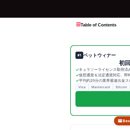
☰
Table of Contents
ベットウィナー
#1
初回
✓
キュラソーライセンス取得済
✓
仮想通貨＆法定通貨対応、即
✓
平均約20分の業界最速出金ス
Visa
Mastercard
Bitcoin
🎰 Be