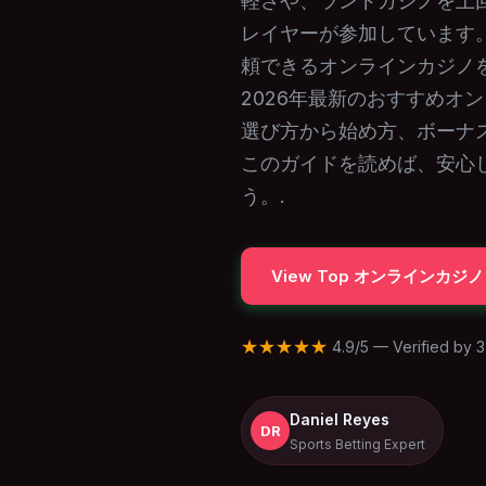
軽さや、ランドカジノを上
レイヤーが参加しています
頼できるオンラインカジノ
2026年最新のおすすめオ
選び方から始め方、ボーナ
このガイドを読めば、安心
う。.
View Top オンラインカジノ
★★★★★
4.9/5 — Verified by 
Daniel Reyes
DR
Sports Betting Expert