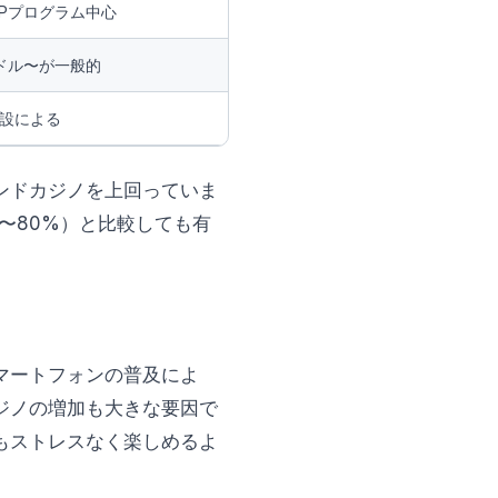
IPプログラム中心
ドル〜が一般的
設による
ンドカジノを上回っていま
0〜80%）と比較しても有
マートフォンの普及によ
ジノの増加も大きな要因で
もストレスなく楽しめるよ