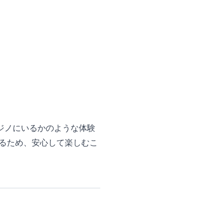
ジノにいるかのような体験
るため、安心して楽しむこ