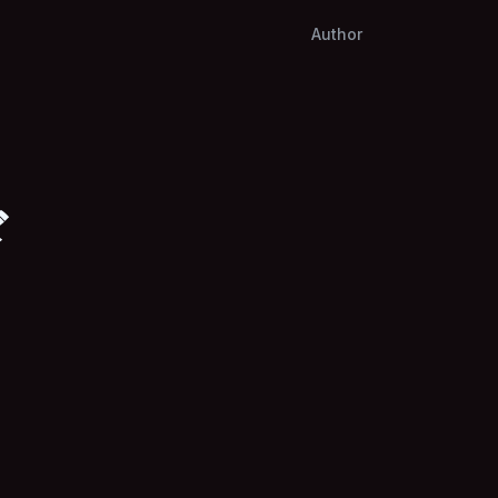
Author
ド