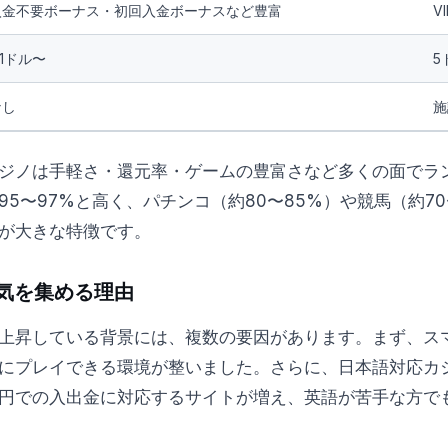
入金不要ボーナス・初回入金ボーナスなど豊富
V
.1ドル〜
5
なし
施
ジノは手軽さ・還元率・ゲームの豊富さなど多くの面でラ
95〜97%と高く、パチンコ（約80〜85%）や競馬（約7
が大きな特徴です。
気を集める理由
上昇している背景には、複数の要因があります。まず、ス
にプレイできる環境が整いました。さらに、日本語対応カ
円での入出金に対応するサイトが増え、英語が苦手な方で