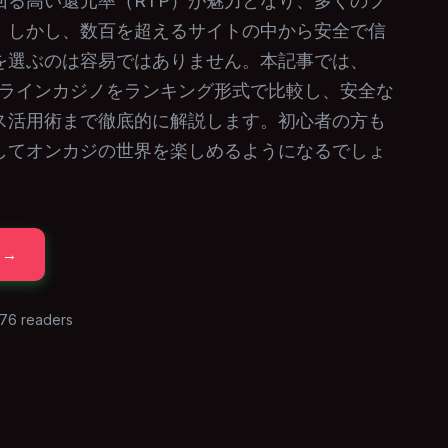
回る高い還元率（RTP）が魅力となり、多くのプ
。しかし、数百を超えるサイトの中から安全で信
を選ぶのは容易ではありません。本記事では、
ンラインカジノをランキング形式で比較し、安全な
ス活用術まで徹底的に解説します。初心者の方も
してオンカジの世界を楽しめるようになるでしょ
 →
376 readers