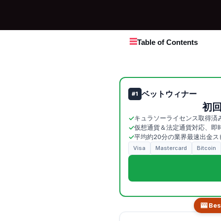
☰
Table of Contents
ベットウィナー
#1
初回
✓
キュラソーライセンス取得済
✓
仮想通貨＆法定通貨対応、即
✓
平均約20分の業界最速出金ス
Visa
Mastercard
Bitcoin
🎰 Be