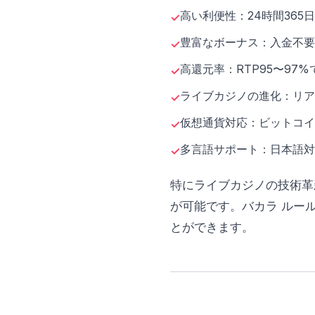
高い利便性
：24時間36
豊富なボーナス
：入金不要
高還元率
：RTP95〜9
ライブカジノの進化
：リア
仮想通貨対応
：ビットコイ
多言語サポート
：日本語対
特にライブカジノの技術革
が可能です。バカラ ルー
とができます。