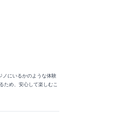
ジノにいるかのような体験
るため、安心して楽しむこ