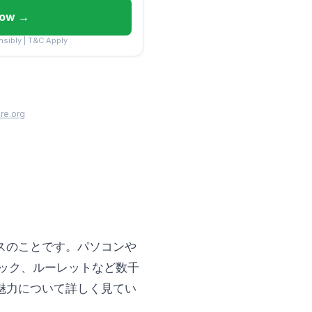
Now →
nsibly | T&C Apply
re.org
スのことです。パソコンや
ック、ルーレットなど数千
魅力について詳しく見てい