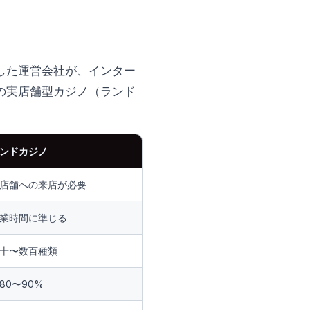
した運営会社が、インター
の実店舗型カジノ（ランド
ンドカジノ
店舗への来店が必要
業時間に準じる
十〜数百種類
80〜90%