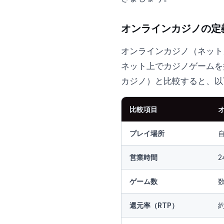
オンラインカジノの定
オンラインカジノ（ネット
ネット上でカジノゲームを
カジノ）と比較すると、以
比較項目
プレイ場所
営業時間
2
ゲーム数
還元率（RTP）
約