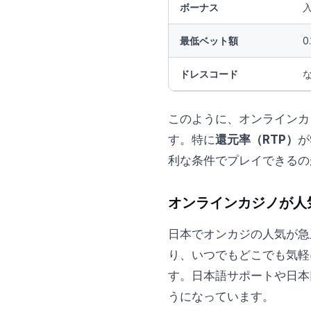
ボーナス
最低ベット額
0
ドレスコード
このように、オンラインカ
す。特に
還元率（RTP）
が
利な条件でプレイできるの
オンラインカジノが人
日本でオンカジの人気が急
り、いつでもどこでも気軽
す。日本語サポートや日本
うになっています。