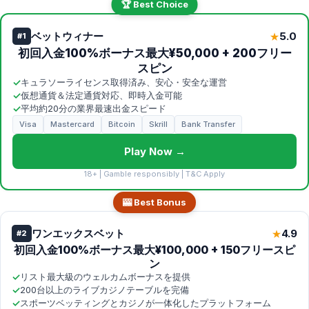
🏆 Best Choice
ベットウィナー
5.0
★
#1
初回入金100%ボーナス最大¥50,000 + 200フリー
スピン
✓
キュラソーライセンス取得済み、安心・安全な運営
✓
仮想通貨＆法定通貨対応、即時入金可能
✓
平均約20分の業界最速出金スピード
Visa
Mastercard
Bitcoin
Skrill
Bank Transfer
Play Now →
18+ | Gamble responsibly | T&C Apply
🎰 Best Bonus
ワンエックスベット
4.9
★
#2
初回入金100%ボーナス最大¥100,000 + 150フリースピ
ン
✓
リスト最大級のウェルカムボーナスを提供
✓
200台以上のライブカジノテーブルを完備
✓
スポーツベッティングとカジノが一体化したプラットフォーム