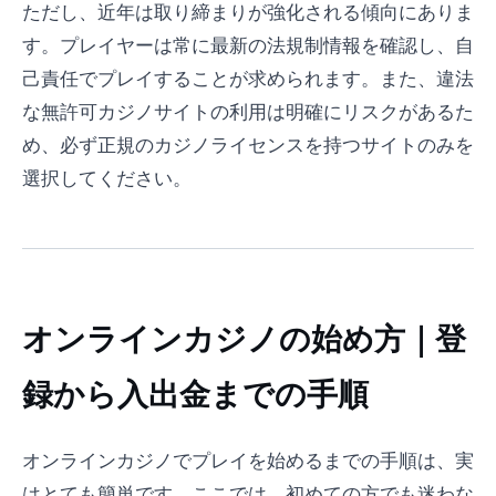
ただし、近年は取り締まりが強化される傾向にありま
す。プレイヤーは常に最新の法規制情報を確認し、自
己責任でプレイすることが求められます。また、違法
な無許可カジノサイトの利用は明確にリスクがあるた
め、必ず正規のカジノライセンスを持つサイトのみを
選択してください。
オンラインカジノの始め方｜登
録から入出金までの手順
オンラインカジノでプレイを始めるまでの手順は、実
はとても簡単です。ここでは、初めての方でも迷わな