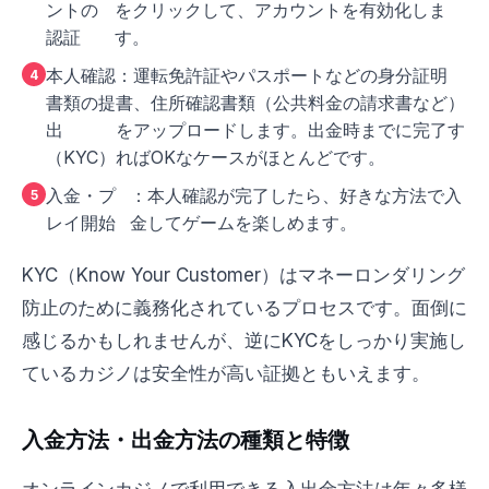
ントの
をクリックして、アカウントを有効化しま
認証
す。
本人確認
：運転免許証やパスポートなどの身分証明
書類の提
書、住所確認書類（公共料金の請求書など）
出
をアップロードします。出金時までに完了す
（KYC）
ればOKなケースがほとんどです。
入金・プ
：本人確認が完了したら、好きな方法で入
レイ開始
金してゲームを楽しめます。
KYC（Know Your Customer）はマネーロンダリング
防止のために義務化されているプロセスです。面倒に
感じるかもしれませんが、逆にKYCをしっかり実施し
ているカジノは安全性が高い証拠ともいえます。
入金方法・出金方法の種類と特徴