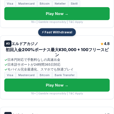
Visa
Mastercard
Bitcoin
Neteller
Skrill
Play Now →
18+ | Gamble responsibly | T&C Apply
⚡ Fast Withdrawal
エルドアカジノ
4.8
★
#3
初回入金200%ボーナス最大¥30,000 + 100フリースピ
ン
✓
日本円対応で手数料なしの高速出金
✓
日本語サポートが24時間365日対応
✓
モバイル完全最適化、スマホでも快適プレイ
Visa
Mastercard
Bitcoin
Bank Transfer
Play Now →
18+ | Gamble responsibly | T&C Apply