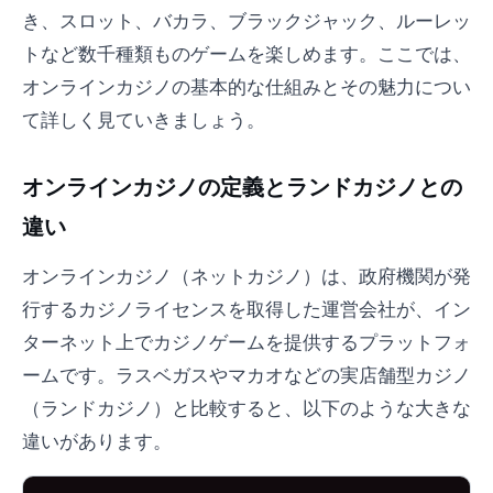
き、スロット、バカラ、ブラックジャック、ルーレッ
トなど数千種類ものゲームを楽しめます。ここでは、
オンラインカジノの基本的な仕組みとその魅力につい
て詳しく見ていきましょう。
オンラインカジノの定義とランドカジノとの
違い
オンラインカジノ（ネットカジノ）は、政府機関が発
行するカジノライセンスを取得した運営会社が、イン
ターネット上でカジノゲームを提供するプラットフォ
ームです。ラスベガスやマカオなどの実店舗型カジノ
（ランドカジノ）と比較すると、以下のような大きな
違いがあります。