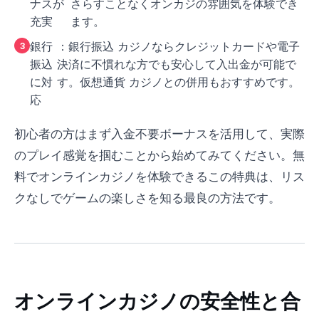
ナスが
さらすことなくオンカジの雰囲気を体験でき
充実
ます。
銀行
：銀行振込 カジノならクレジットカードや電子
振込
決済に不慣れな方でも安心して入出金が可能で
に対
す。仮想通貨 カジノとの併用もおすすめです。
応
初心者の方はまず入金不要ボーナスを活用して、実際
のプレイ感覚を掴むことから始めてみてください。無
料でオンラインカジノを体験できるこの特典は、リス
クなしでゲームの楽しさを知る最良の方法です。
オンラインカジノの安全性と合