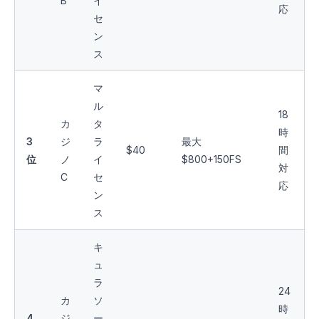
B
イ
応
セ
ン
ス
マ
ル
18
カ
タ
時
3
ジ
ラ
最大
$40
間
位
ノ
イ
$800+150FS
対
C
セ
応
ン
ス
キ
ュ
ラ
24
カ
ソ
時
4
ジ
ー