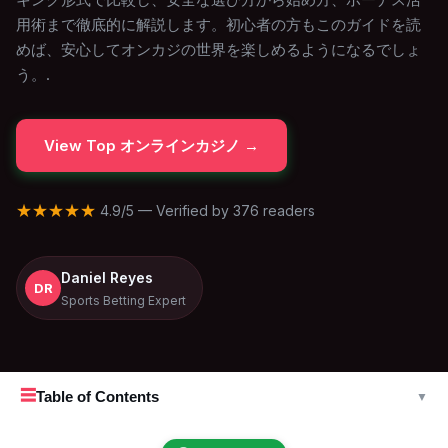
用術まで徹底的に解説します。初心者の方もこのガイドを読
めば、安心してオンカジの世界を楽しめるようになるでしょ
う。.
View Top オンラインカジノ →
★★★★★
4.9/5 — Verified by 376 readers
Daniel Reyes
DR
Sports Betting Expert
☰
Table of Contents
▼