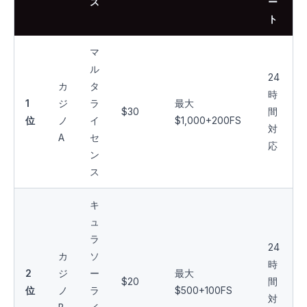
ス
ー
ト
マ
ル
24
カ
タ
時
1
ジ
ラ
最大
$30
間
位
ノ
イ
$1,000+200FS
対
A
セ
応
ン
ス
キ
ュ
ラ
24
カ
ソ
時
2
ジ
ー
最大
$20
間
位
ノ
ラ
$500+100FS
対