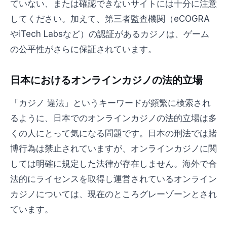
ていない、または確認できないサイトには十分に注意
してください。加えて、第三者監査機関（eCOGRA
やiTech Labsなど）の認証があるカジノは、ゲーム
の公平性がさらに保証されています。
日本におけるオンラインカジノの法的立場
「カジノ 違法」というキーワードが頻繁に検索され
るように、日本でのオンラインカジノの法的立場は多
くの人にとって気になる問題です。日本の刑法では賭
博行為は禁止されていますが、オンラインカジノに関
しては明確に規定した法律が存在しません。海外で合
法的にライセンスを取得し運営されているオンライン
カジノについては、現在のところグレーゾーンとされ
ています。