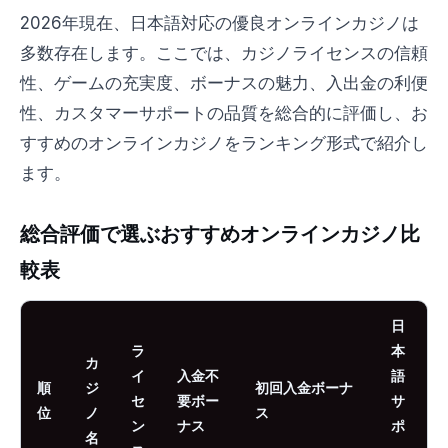
2026年現在、日本語対応の優良オンラインカジノは
多数存在します。ここでは、カジノライセンスの信頼
性、ゲームの充実度、ボーナスの魅力、入出金の利便
性、カスタマーサポートの品質を総合的に評価し、お
すすめのオンラインカジノをランキング形式で紹介し
ます。
総合評価で選ぶおすすめオンラインカジノ比
較表
日
ラ
本
カ
イ
入金不
語
順
ジ
初回入金ボーナ
セ
要ボー
サ
位
ノ
ス
ン
ナス
ポ
名