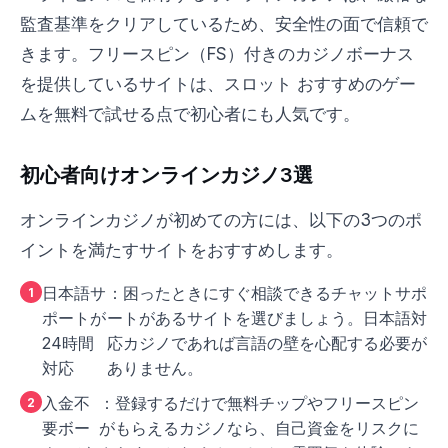
監査基準をクリアしているため、安全性の面で信頼で
きます。フリースピン（FS）付きのカジノボーナス
を提供しているサイトは、スロット おすすめのゲー
ムを無料で試せる点で初心者にも人気です。
初心者向けオンラインカジノ3選
オンラインカジノが初めての方には、以下の3つのポ
イントを満たすサイトをおすすめします。
日本語サ
：困ったときにすぐ相談できるチャットサポ
ポートが
ートがあるサイトを選びましょう。日本語対
24時間
応カジノであれば言語の壁を心配する必要が
対応
ありません。
入金不
：登録するだけで無料チップやフリースピン
要ボー
がもらえるカジノなら、自己資金をリスクに