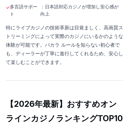
多言語サポー
：日本語対応カジノが増加し安心感が
ト
向上
特にライブカジノの技術革新は目覚ましく、高画質ス
トリーミングによって実際のカジノにいるかのような
体験が可能です。バカラ ルールを知らない初心者で
も、ディーラーが丁寧に進行してくれるため、安心し
て楽しむことができます。
【2026年最新】おすすめオン
ラインカジノランキングTOP10