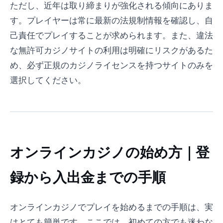
ただし、近年は取り締まりが強化される傾向にありま
す。プレイヤーは常に最新の法規制情報を確認し、自
己責任でプレイすることが求められます。また、違法
な無許可カジノサイトの利用は明確にリスクがあるた
め、必ず正規のカジノライセンスを持つサイトのみを
選択してください。
オンラインカジノの始め方｜登
録から入出金までの手順
オンラインカジノでプレイを始めるまでの手順は、実
はとても簡単です。ここでは、初めての方でも迷わな