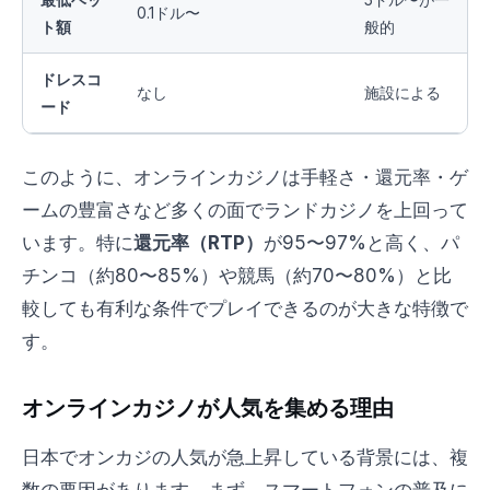
0.1ドル〜
ト額
般的
ドレスコ
なし
施設による
ード
このように、オンラインカジノは手軽さ・還元率・ゲ
ームの豊富さなど多くの面でランドカジノを上回って
います。特に
還元率（RTP）
が95〜97%と高く、パ
チンコ（約80〜85%）や競馬（約70〜80%）と比
較しても有利な条件でプレイできるのが大きな特徴で
す。
オンラインカジノが人気を集める理由
日本でオンカジの人気が急上昇している背景には、複