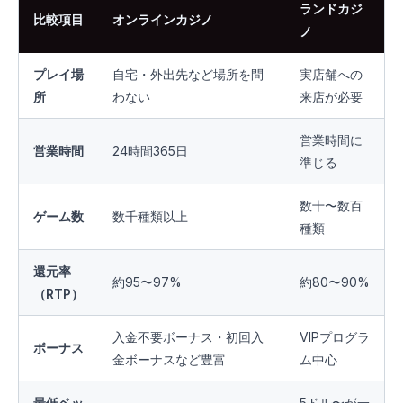
ランドカジ
比較項目
オンラインカジノ
ノ
プレイ場
自宅・外出先など場所を問
実店舗への
所
わない
来店が必要
営業時間に
営業時間
24時間365日
準じる
数十〜数百
ゲーム数
数千種類以上
種類
還元率
約95〜97%
約80〜90%
（RTP）
入金不要ボーナス・初回入
VIPプログラ
ボーナス
金ボーナスなど豊富
ム中心
最低ベッ
5ドル〜が一