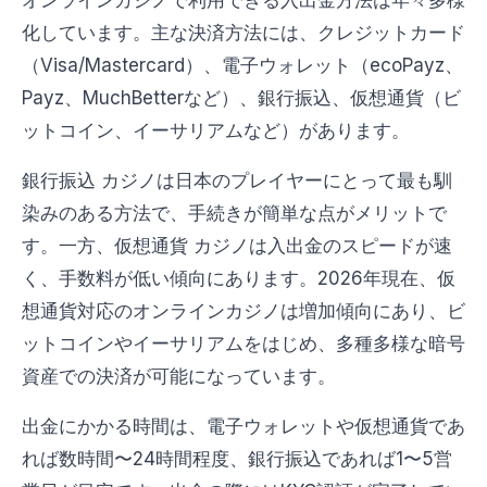
オンラインカジノで利用できる入出金方法は年々多様
化しています。主な決済方法には、クレジットカード
（Visa/Mastercard）、電子ウォレット（ecoPayz、
Payz、MuchBetterなど）、銀行振込、仮想通貨（ビ
ットコイン、イーサリアムなど）があります。
銀行振込 カジノは日本のプレイヤーにとって最も馴
染みのある方法で、手続きが簡単な点がメリットで
す。一方、仮想通貨 カジノは入出金のスピードが速
く、手数料が低い傾向にあります。2026年現在、仮
想通貨対応のオンラインカジノは増加傾向にあり、ビ
ットコインやイーサリアムをはじめ、多種多様な暗号
資産での決済が可能になっています。
出金にかかる時間は、電子ウォレットや仮想通貨であ
れば数時間〜24時間程度、銀行振込であれば1〜5営