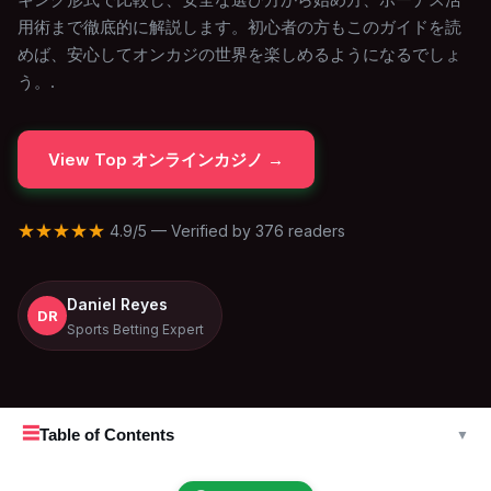
用術まで徹底的に解説します。初心者の方もこのガイドを読
めば、安心してオンカジの世界を楽しめるようになるでしょ
う。.
View Top オンラインカジノ →
★★★★★
4.9/5 — Verified by 376 readers
Daniel Reyes
DR
Sports Betting Expert
☰
Table of Contents
▼