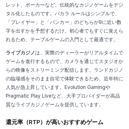
レット、ポーカーなど、伝統的なカジノゲームをデジ
タル化したものです。バカラ ルールはシンプルで、
「プレイヤー」と「バンカー」のどちらが9に近い数
字を出すかを予想するだけ。初心者でもすぐに覚えら
れるため、テーブルゲームの入門として最適です。
ライブカジノ
は、実際のディーラーがリアルタイムで
ゲームを進行するもので、カメラを通じてスタジオか
らの映像をストリーミング配信します。ランドカジノ
の臨場感をそのまま自宅で体験できるため、近年特に
人気が急上昇しています。Evolution Gamingや
Pragmatic Play Liveなど、大手プロバイダーが高品
質なライブカジノゲームを提供しています。
還元率（RTP）が高いおすすめゲーム