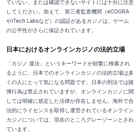
ていない、または確認できないサイトには十分に注意
してください。加えて、第三者監査機関（eCOGRA
やiTech Labsなど）の認証があるカジノは、ゲーム
の公平性がさらに保証されています。
日本におけるオンラインカジノの法的立場
「カジノ 違法」というキーワードが頻繁に検索され
るように、日本でのオンラインカジノの法的立場は多
くの人にとって気になる問題です。日本の刑法では賭
博行為は禁止されていますが、オンラインカジノに関
しては明確に規定した法律が存在しません。海外で合
法的にライセンスを取得し運営されているオンライン
カジノについては、現在のところグレーゾーンとされ
ています。