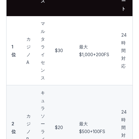
ス
ー
ト
マ
ル
24
カ
タ
時
1
ジ
ラ
最大
$30
間
位
ノ
イ
$1,000+200FS
対
A
セ
応
ン
ス
キ
ュ
ラ
24
カ
ソ
時
2
ジ
ー
最大
$20
間
位
ノ
ラ
$500+100FS
対