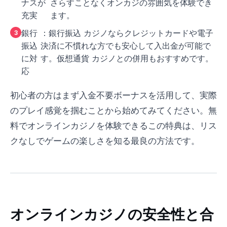
ナスが
さらすことなくオンカジの雰囲気を体験でき
充実
ます。
銀行
：銀行振込 カジノならクレジットカードや電子
振込
決済に不慣れな方でも安心して入出金が可能で
に対
す。仮想通貨 カジノとの併用もおすすめです。
応
初心者の方はまず入金不要ボーナスを活用して、実際
のプレイ感覚を掴むことから始めてみてください。無
料でオンラインカジノを体験できるこの特典は、リス
クなしでゲームの楽しさを知る最良の方法です。
オンラインカジノの安全性と合