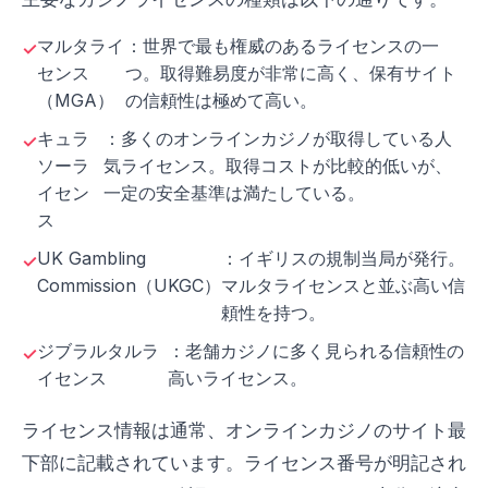
マルタライ
：世界で最も権威のあるライセンスの一
センス
つ。取得難易度が非常に高く、保有サイト
（MGA）
の信頼性は極めて高い。
キュラ
：多くのオンラインカジノが取得している人
ソーラ
気ライセンス。取得コストが比較的低いが、
イセン
一定の安全基準は満たしている。
ス
UK Gambling
：イギリスの規制当局が発行。
Commission（UKGC）
マルタライセンスと並ぶ高い信
頼性を持つ。
ジブラルタルラ
：老舗カジノに多く見られる信頼性の
イセンス
高いライセンス。
ライセンス情報は通常、オンラインカジノのサイト最
下部に記載されています。ライセンス番号が明記され