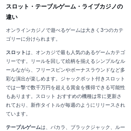
スロット・テーブルゲーム・ライブカジノの
違い
オンラインカジノで遊べるゲームは大きく3つのカテ
ゴリーに分けられます。
スロット
は、オンカジで最も人気のあるゲームカテゴ
リーです。リールを回して絵柄を揃えるシンプルなル
ールながら、フリースピンやボーナスラウンドなど多
彩な演出が楽しめます。ジャックポット付きスロット
では一撃で数千万円を超える賞金を獲得できる可能性
もあります。スロット おすすめの機種は常に更新さ
れており、新作タイトルが毎週のようにリリースされ
ています。
テーブルゲーム
は、バカラ、ブラックジャック、ルー