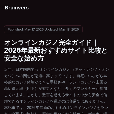
Bramvers
Published: May 17, 2026
·
Updated: May 18, 2026
オンラインカジノ完全ガイド｜
2026年最新おすすめサイト比較と
安全な始め方
近年、日本国内でも オンラインカジノ （ネットカジノ・オン
カジ）への関心が急速に高まっています。自宅にいながら本
格的なカジノ体験ができる手軽さや、ランドカジノを上回る
高い還元率（RTP）が魅力となり、多くのプレイヤーが参加
しています。しかし、数百を超えるサイトの中から安全で信
頼できるオンラインカジノを選ぶのは容易ではありません。
本記事では、2026年最新のおすすめオンラインカジノをラン
キング形式で比較し、安全な選び方から始め方、ボーナス活