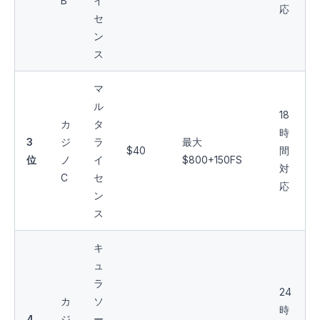
B
イ
応
セ
ン
ス
マ
ル
18
カ
タ
時
3
ジ
ラ
最大
$40
間
位
ノ
イ
$800+150FS
対
C
セ
応
ン
ス
キ
ュ
ラ
24
カ
ソ
時
4
ジ
ー