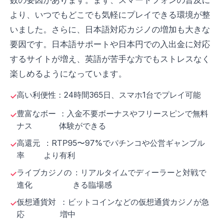
数の要因があります。まず、スマートフォンの普及に
より、いつでもどこでも気軽にプレイできる環境が整
いました。さらに、日本語対応カジノの増加も大きな
要因です。日本語サポートや日本円での入出金に対応
するサイトが増え、英語が苦手な方でもストレスなく
楽しめるようになっています。
高い利便性
：24時間365日、スマホ1台でプレイ可能
豊富なボー
：入金不要ボーナスやフリースピンで無料
ナス
体験ができる
高還元
：RTP95〜97%でパチンコや公営ギャンブル
率
より有利
ライブカジノの
：リアルタイムでディーラーと対戦で
進化
きる臨場感
仮想通貨対
：ビットコインなどの仮想通貨カジノが急
応
増中