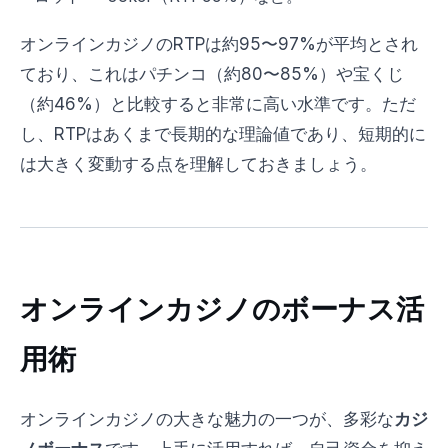
オンラインカジノのRTPは約95〜97%が平均とされ
ており、これはパチンコ（約80〜85%）や宝くじ
（約46%）と比較すると非常に高い水準です。ただ
し、RTPはあくまで長期的な理論値であり、短期的に
は大きく変動する点を理解しておきましょう。
オンラインカジノのボーナス活
用術
オンラインカジノの大きな魅力の一つが、多彩な
カジ