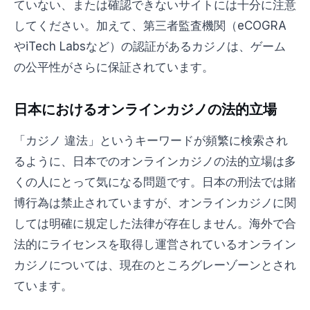
ていない、または確認できないサイトには十分に注意
してください。加えて、第三者監査機関（eCOGRA
やiTech Labsなど）の認証があるカジノは、ゲーム
の公平性がさらに保証されています。
日本におけるオンラインカジノの法的立場
「カジノ 違法」というキーワードが頻繁に検索され
るように、日本でのオンラインカジノの法的立場は多
くの人にとって気になる問題です。日本の刑法では賭
博行為は禁止されていますが、オンラインカジノに関
しては明確に規定した法律が存在しません。海外で合
法的にライセンスを取得し運営されているオンライン
カジノについては、現在のところグレーゾーンとされ
ています。