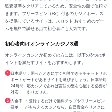
監査基準をクリアしているため、安全性の面で信頼で
きます。フリースピン（FS）付きのカジノボーナス
を提供しているサイトは、スロット おすすめのゲー
ムを無料で試せる点で初心者にも人気です。
初心者向けオンラインカジノ3選
オンラインカジノが初めての方には、以下の3つのポ
イントを満たすサイトをおすすめします。
日本語サ
：困ったときにすぐ相談できるチャットサポ
ポートが
ートがあるサイトを選びましょう。日本語対
24時間
応カジノであれば言語の壁を心配する必要が
対応
ありません。
入金不
：登録するだけで無料チップやフリースピン
要ボー
がもらえるカジノなら、自己資金をリスクに