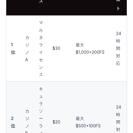
ス
ー
ト
マ
ル
24
カ
タ
時
1
ジ
ラ
最大
$30
間
位
ノ
イ
$1,000+200FS
対
A
セ
応
ン
ス
キ
ュ
ラ
24
カ
ソ
時
2
ジ
ー
最大
$20
間
位
ノ
ラ
$500+100FS
対