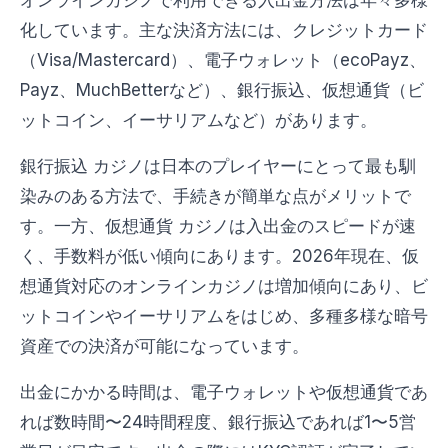
オンラインカジノで利用できる入出金方法は年々多様
化しています。主な決済方法には、クレジットカード
（Visa/Mastercard）、電子ウォレット（ecoPayz、
Payz、MuchBetterなど）、銀行振込、仮想通貨（ビ
ットコイン、イーサリアムなど）があります。
銀行振込 カジノは日本のプレイヤーにとって最も馴
染みのある方法で、手続きが簡単な点がメリットで
す。一方、仮想通貨 カジノは入出金のスピードが速
く、手数料が低い傾向にあります。2026年現在、仮
想通貨対応のオンラインカジノは増加傾向にあり、ビ
ットコインやイーサリアムをはじめ、多種多様な暗号
資産での決済が可能になっています。
出金にかかる時間は、電子ウォレットや仮想通貨であ
れば数時間〜24時間程度、銀行振込であれば1〜5営