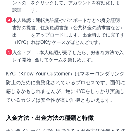
ントの
をクリックして、アカウントを有効化しま
認証
す。
本人確認
：運転免許証やパスポートなどの身分証明
書類の提
書、住所確認書類（公共料金の請求書など）
出
をアップロードします。出金時までに完了す
（KYC）
ればOKなケースがほとんどです。
入金・プ
：本人確認が完了したら、好きな方法で入
レイ開始
金してゲームを楽しめます。
KYC（Know Your Customer）はマネーロンダリング
防止のために義務化されているプロセスです。面倒に
感じるかもしれませんが、逆にKYCをしっかり実施し
ているカジノは安全性が高い証拠ともいえます。
入金方法・出金方法の種類と特徴