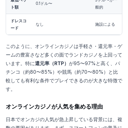
0.1ドル〜
ト額
般的
ドレスコ
なし
施設による
ード
このように、オンラインカジノは手軽さ・還元率・ゲ
ームの豊富さなど多くの面でランドカジノを上回って
います。特に
還元率（RTP）
が95〜97%と高く、パ
チンコ（約80〜85%）や競馬（約70〜80%）と比
較しても有利な条件でプレイできるのが大きな特徴で
す。
オンラインカジノが人気を集める理由
日本でオンカジの人気が急上昇している背景には、複