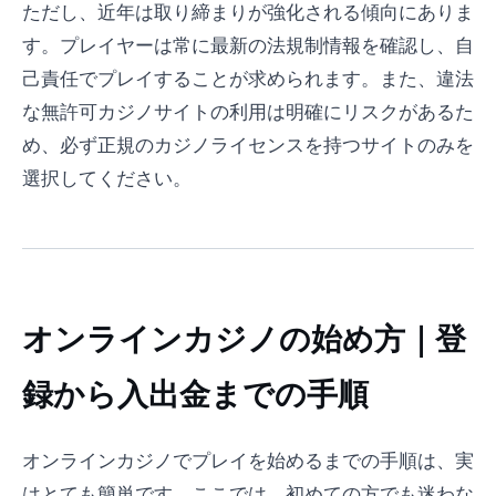
ただし、近年は取り締まりが強化される傾向にありま
す。プレイヤーは常に最新の法規制情報を確認し、自
己責任でプレイすることが求められます。また、違法
な無許可カジノサイトの利用は明確にリスクがあるた
め、必ず正規のカジノライセンスを持つサイトのみを
選択してください。
オンラインカジノの始め方｜登
録から入出金までの手順
オンラインカジノでプレイを始めるまでの手順は、実
はとても簡単です。ここでは、初めての方でも迷わな