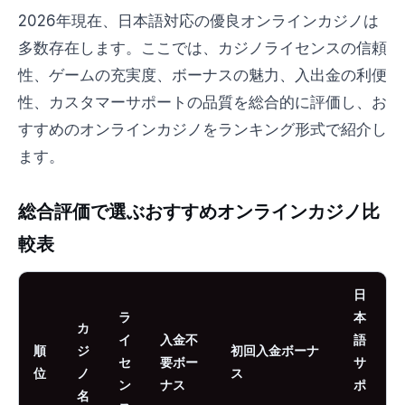
2026年現在、日本語対応の優良オンラインカジノは
多数存在します。ここでは、カジノライセンスの信頼
性、ゲームの充実度、ボーナスの魅力、入出金の利便
性、カスタマーサポートの品質を総合的に評価し、お
すすめのオンラインカジノをランキング形式で紹介し
ます。
総合評価で選ぶおすすめオンラインカジノ比
較表
日
ラ
本
カ
イ
入金不
語
順
ジ
初回入金ボーナ
セ
要ボー
サ
位
ノ
ス
ン
ナス
ポ
名