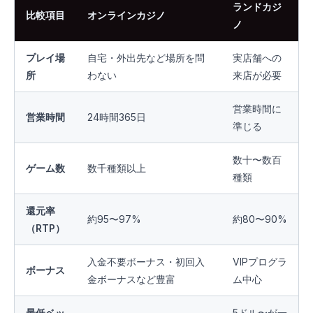
ランドカジ
比較項目
オンラインカジノ
ノ
プレイ場
自宅・外出先など場所を問
実店舗への
所
わない
来店が必要
営業時間に
営業時間
24時間365日
準じる
数十〜数百
ゲーム数
数千種類以上
種類
還元率
約95〜97%
約80〜90%
（RTP）
入金不要ボーナス・初回入
VIPプログラ
ボーナス
金ボーナスなど豊富
ム中心
最低ベッ
5ドル〜が一