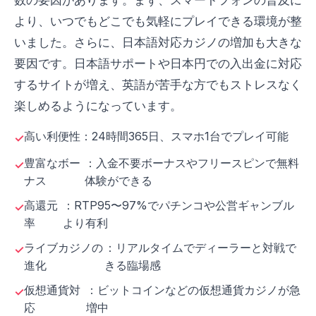
数の要因があります。まず、スマートフォンの普及に
より、いつでもどこでも気軽にプレイできる環境が整
いました。さらに、日本語対応カジノの増加も大きな
要因です。日本語サポートや日本円での入出金に対応
するサイトが増え、英語が苦手な方でもストレスなく
楽しめるようになっています。
高い利便性
：24時間365日、スマホ1台でプレイ可能
豊富なボー
：入金不要ボーナスやフリースピンで無料
ナス
体験ができる
高還元
：RTP95〜97%でパチンコや公営ギャンブル
率
より有利
ライブカジノの
：リアルタイムでディーラーと対戦で
進化
きる臨場感
仮想通貨対
：ビットコインなどの仮想通貨カジノが急
応
増中