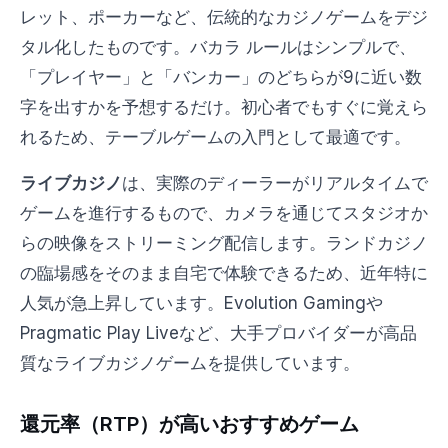
レット、ポーカーなど、伝統的なカジノゲームをデジ
タル化したものです。バカラ ルールはシンプルで、
「プレイヤー」と「バンカー」のどちらが9に近い数
字を出すかを予想するだけ。初心者でもすぐに覚えら
れるため、テーブルゲームの入門として最適です。
ライブカジノ
は、実際のディーラーがリアルタイムで
ゲームを進行するもので、カメラを通じてスタジオか
らの映像をストリーミング配信します。ランドカジノ
の臨場感をそのまま自宅で体験できるため、近年特に
人気が急上昇しています。Evolution Gamingや
Pragmatic Play Liveなど、大手プロバイダーが高品
質なライブカジノゲームを提供しています。
還元率（RTP）が高いおすすめゲーム