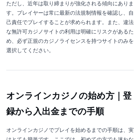
ただし、近年は取り締まりが強化される傾向にありま
す。プレイヤーは常に最新の法規制情報を確認し、自
己責任でプレイすることが求められます。また、違法
な無許可カジノサイトの利用は明確にリスクがあるた
め、必ず正規のカジノライセンスを持つサイトのみを
選択してください。
オンラインカジノの始め方｜登
録から入出金までの手順
オンラインカジノでプレイを始めるまでの手順は、実
はとても簡単です。ここでは、初めての方でも迷わな