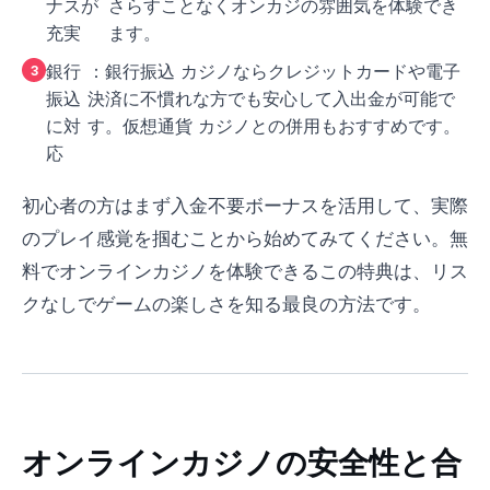
ナスが
さらすことなくオンカジの雰囲気を体験でき
充実
ます。
銀行
：銀行振込 カジノならクレジットカードや電子
振込
決済に不慣れな方でも安心して入出金が可能で
に対
す。仮想通貨 カジノとの併用もおすすめです。
応
初心者の方はまず入金不要ボーナスを活用して、実際
のプレイ感覚を掴むことから始めてみてください。無
料でオンラインカジノを体験できるこの特典は、リス
クなしでゲームの楽しさを知る最良の方法です。
オンラインカジノの安全性と合