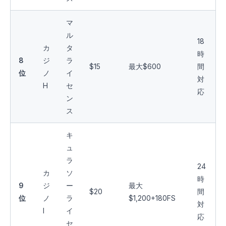
マ
ル
18
カ
タ
時
8
ジ
ラ
$15
最大$600
間
位
ノ
イ
対
H
セ
応
ン
ス
キ
ュ
ラ
24
カ
ソ
時
9
ジ
ー
最大
$20
間
位
ノ
ラ
$1,200+180FS
対
I
イ
応
セ