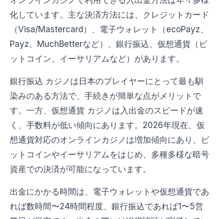
オンラインカジノで利用できる入出金方法は年々多様
化しています。主な決済方法には、クレジットカード
（Visa/Mastercard）、電子ウォレット（ecoPayz、
Payz、MuchBetterなど）、銀行振込、仮想通貨（ビ
ットコイン、イーサリアムなど）があります。
銀行振込 カジノは日本のプレイヤーにとって最も馴
染みのある方法で、手続きが簡単な点がメリットで
す。一方、仮想通貨 カジノは入出金のスピードが速
く、手数料が低い傾向にあります。2026年現在、仮
想通貨対応のオンラインカジノは増加傾向にあり、ビ
ットコインやイーサリアムをはじめ、多種多様な暗号
資産での決済が可能になっています。
出金にかかる時間は、電子ウォレットや仮想通貨であ
れば数時間〜24時間程度、銀行振込であれば1〜5営