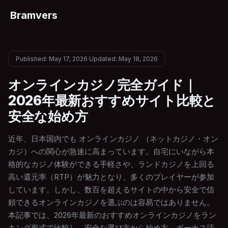
Bramvers
Published: May 17, 2026
·
Updated: May 18, 2026
オンラインカジノ完全ガイド｜
2026年最新おすすめサイト比較と
安全な始め方
近年、日本国内でも オンラインカジノ （ネットカジノ・オン
カジ）への関心が急速に高まっています。自宅にいながら本
格的なカジノ体験ができる手軽さや、ランドカジノを上回る
高い還元率（RTP）が魅力となり、多くのプレイヤーが参加
しています。しかし、数百を超えるサイトの中から安全で信
頼できるオンラインカジノを選ぶのは容易ではありません。
本記事では、2026年最新のおすすめオンラインカジノをラン
キング形式で比較し、安全な選び方から始め方、ボーナス活