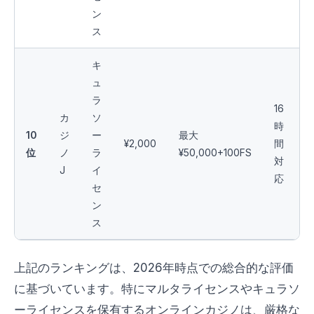
ン
ス
キ
ュ
ラ
16
カ
ソ
時
10
ジ
ー
最大
¥2,000
間
位
ノ
ラ
¥50,000+100FS
対
J
イ
応
セ
ン
ス
上記のランキングは、2026年時点での総合的な評価
に基づいています。特にマルタライセンスやキュラソ
ーライセンスを保有するオンラインカジノは、厳格な