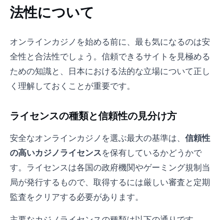
法性について
オンラインカジノを始める前に、最も気になるのは安
全性と合法性でしょう。信頼できるサイトを見極める
ための知識と、日本における法的な立場について正し
く理解しておくことが重要です。
ライセンスの種類と信頼性の見分け方
安全なオンラインカジノを選ぶ最大の基準は、
信頼性
の高いカジノライセンス
を保有しているかどうかで
す。ライセンスは各国の政府機関やゲーミング規制当
局が発行するもので、取得するには厳しい審査と定期
監査をクリアする必要があります。
主要なカジノライセンスの種類は以下の通りです。