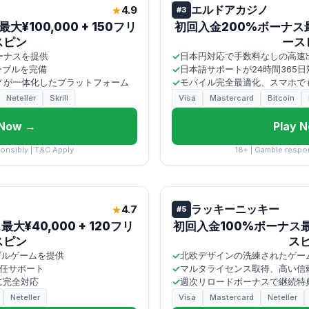
エルドアカジノ
4.9
★
#3
¥100,000 + 150フリ
初回入金200%ボーナス最大
スピン
ース
ーナスを提供
✓
日本円対応で手数料なしの高速
ーブルを完備
✓
日本語サポートが24時間365日
ノが一体化したプラットフォーム
✓
モバイル完全最適化、スマホで
Neteller
Skrill
Visa
Mastercard
Bitcoin
 Now →
Play 
onsibly | T&C Apply
18+ | Gamble respo
ラッキーニッキー
4.7
★
#5
¥40,000 + 120フリ
初回入金100%ボーナス最大
スピン
ス
ブルゲームを提供
✓
北欧デザインの洗練されたゲー
専任サポート
✓
マルタライセンス取得、高い信
に完全対応
✓
週次リロードボーナスで継続特
Neteller
Visa
Mastercard
Neteller