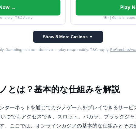
 Now →
Play 
onsibly | T&C Apply
18+ | Gamble respo
Show 5 More Casinos ▼
nly. Gambling can be addictive — play responsibly. T&C apply.
BeGambleAwa
ノとは？基本的な仕組みを解説
ンターネットを通じてカジノゲームをプレイできるサービ
間いつでもアクセスでき、スロット、バカラ、ブラックジャ
す。ここでは、オンラインカジノの基本的な仕組みとその