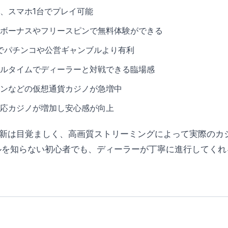
5日、スマホ1台でプレイ可能
ボーナスやフリースピンで無料体験ができる
7%でパチンコや公営ギャンブルより有利
ルタイムでディーラーと対戦できる臨場感
ンなどの仮想通貨カジノが急増中
応カジノが増加し安心感が向上
新は目覚ましく、高画質ストリーミングによって実際のカ
ルを知らない初心者でも、ディーラーが丁寧に進行してくれ