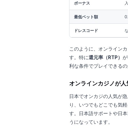
ボーナス
最低ベット額
0
ドレスコード
このように、オンラインカ
す。特に
還元率（RTP）
が
利な条件でプレイできるの
オンラインカジノが人
日本でオンカジの人気が急
り、いつでもどこでも気軽
す。日本語サポートや日本
うになっています。