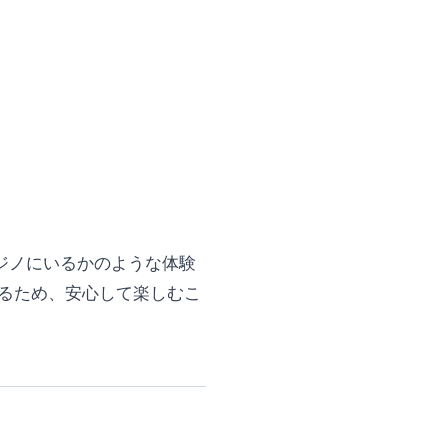
ジノにいるかのような体験
るため、安心して楽しむこ