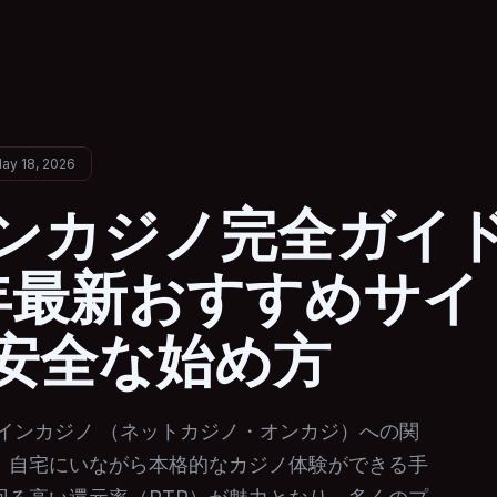
ay 18, 2026
ンカジノ完全ガイ
6年最新おすすめサイ
安全な始め方
インカジノ （ネットカジノ・オンカジ）への関
。自宅にいながら本格的なカジノ体験ができる手