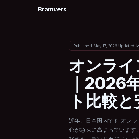
Bramvers
Published: May 17, 2026
·
Updated: M
オンライ
｜202
ト比較と
近年、日本国内でも オンラ
心が急速に高まっています