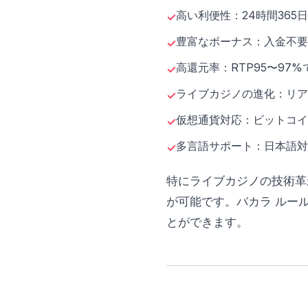
高い利便性
：24時間36
豊富なボーナス
：入金不要
高還元率
：RTP95〜9
ライブカジノの進化
：リア
仮想通貨対応
：ビットコイ
多言語サポート
：日本語対
特にライブカジノの技術革
が可能です。バカラ ルー
とができます。