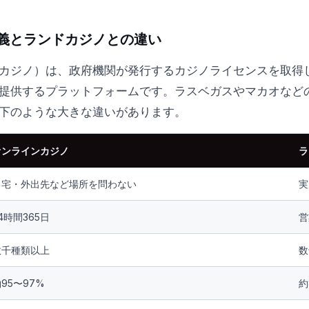
義とランドカジノとの違い
カジノ）は、政府機関が発行するカジノライセンスを取得
提供するプラットフォームです。ラスベガスやマカオなど
下のような大きな違いがあります。
オンラインカジノ
ラ
自宅・外出先など場所を問わない
実
4時間365日
営
数千種類以上
数
95〜97%
約