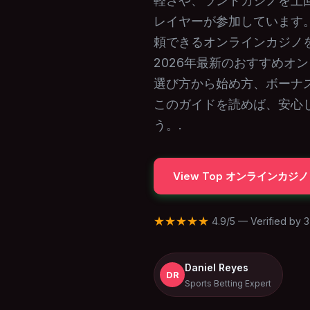
軽さや、ランドカジノを上
レイヤーが参加しています
頼できるオンラインカジノ
2026年最新のおすすめオ
選び方から始め方、ボーナ
このガイドを読めば、安心
う。.
View Top オンラインカジノ
★★★★★
4.9/5 — Verified by 
Daniel Reyes
DR
Sports Betting Expert