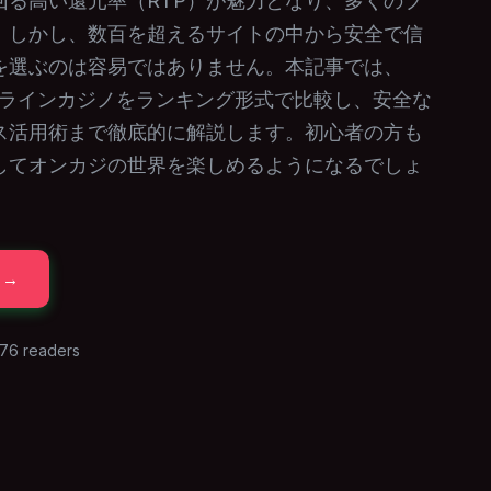
回る高い還元率（RTP）が魅力となり、多くのプ
。しかし、数百を超えるサイトの中から安全で信
を選ぶのは容易ではありません。本記事では、
ンラインカジノをランキング形式で比較し、安全な
ス活用術まで徹底的に解説します。初心者の方も
してオンカジの世界を楽しめるようになるでしょ
 →
376 readers