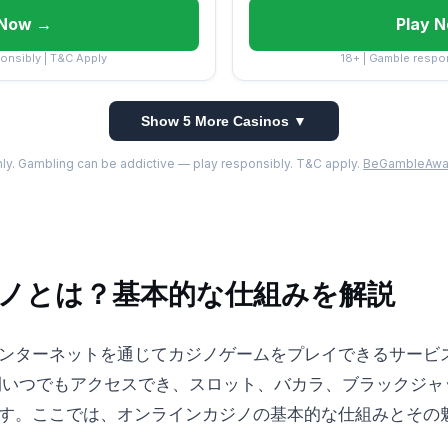
 Now →
Play 
onsibly | T&C Apply
18+ | Gamble respo
Show 5 More Casinos ▼
nly. Gambling can be addictive — play responsibly. T&C apply.
BeGambleAwa
ノとは？基本的な仕組みを解説
ンターネットを通じてカジノゲームをプレイできるサービ
間いつでもアクセスでき、スロット、バカラ、ブラックジャ
す。ここでは、オンラインカジノの基本的な仕組みとその