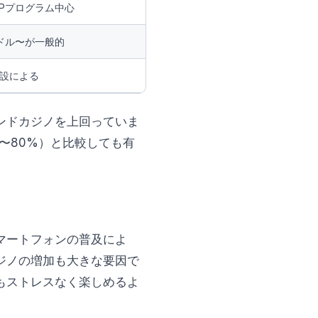
IPプログラム中心
ドル〜が一般的
設による
ンドカジノを上回っていま
0〜80%）と比較しても有
マートフォンの普及によ
ジノの増加も大きな要因で
もストレスなく楽しめるよ