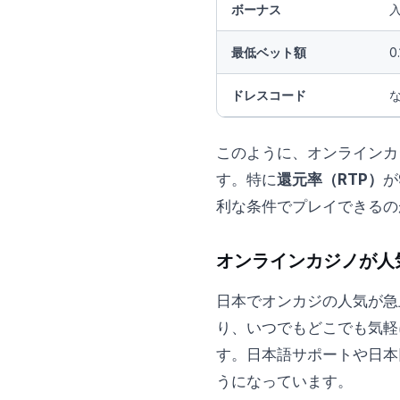
ボーナス
最低ベット額
0
ドレスコード
このように、オンラインカ
す。特に
還元率（RTP）
が
利な条件でプレイできるの
オンラインカジノが人
日本でオンカジの人気が急
り、いつでもどこでも気軽
す。日本語サポートや日本
うになっています。