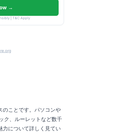
Now →
nsibly | T&C Apply
re.org
スのことです。パソコンや
ック、ルーレットなど数千
魅力について詳しく見てい