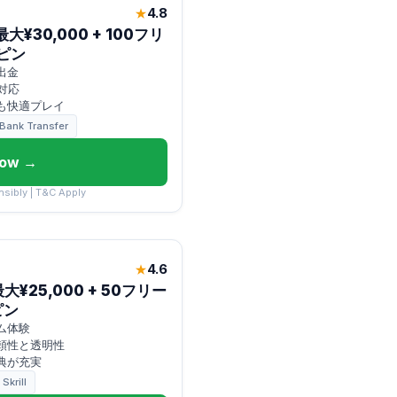
4.8
★
¥30,000 + 100フリ
ピン
出金
対応
も快適プレイ
Bank Transfer
Now →
nsibly | T&C Apply
4.6
★
¥25,000 + 50フリー
ピン
ム体験
頼性と透明性
典が充実
Skrill