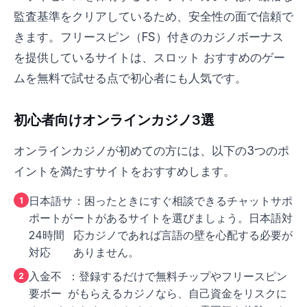
監査基準をクリアしているため、安全性の面で信頼で
きます。フリースピン（FS）付きのカジノボーナス
を提供しているサイトは、スロット おすすめのゲー
ムを無料で試せる点で初心者にも人気です。
初心者向けオンラインカジノ3選
オンラインカジノが初めての方には、以下の3つのポ
イントを満たすサイトをおすすめします。
日本語サ
：困ったときにすぐ相談できるチャットサポ
ポートが
ートがあるサイトを選びましょう。日本語対
24時間
応カジノであれば言語の壁を心配する必要が
対応
ありません。
入金不
：登録するだけで無料チップやフリースピン
要ボー
がもらえるカジノなら、自己資金をリスクに