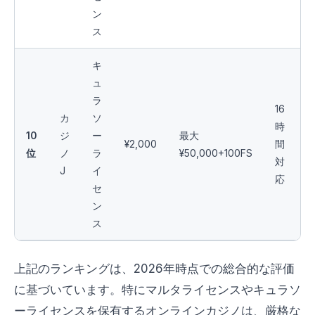
ン
ス
キ
ュ
ラ
16
カ
ソ
時
10
ジ
ー
最大
¥2,000
間
位
ノ
ラ
¥50,000+100FS
対
J
イ
応
セ
ン
ス
上記のランキングは、2026年時点での総合的な評価
に基づいています。特にマルタライセンスやキュラソ
ーライセンスを保有するオンラインカジノは、厳格な