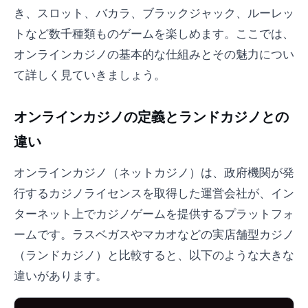
き、スロット、バカラ、ブラックジャック、ルーレッ
トなど数千種類ものゲームを楽しめます。ここでは、
オンラインカジノの基本的な仕組みとその魅力につい
て詳しく見ていきましょう。
オンラインカジノの定義とランドカジノとの
違い
オンラインカジノ（ネットカジノ）は、政府機関が発
行するカジノライセンスを取得した運営会社が、イン
ターネット上でカジノゲームを提供するプラットフォ
ームです。ラスベガスやマカオなどの実店舗型カジノ
（ランドカジノ）と比較すると、以下のような大きな
違いがあります。