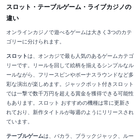
スロット・テーブルゲーム・ライブカジノの
違い
オンラインカジノで遊べるゲームは大きく3つのカテ
ゴリーに分けられます。
スロット
は、オンカジで最も人気のあるゲームカテゴ
リーです。リールを回して絵柄を揃えるシンプルなル
ールながら、フリースピンやボーナスラウンドなど多
彩な演出が楽しめます。ジャックポット付きスロット
では一撃で数千万円を超える賞金を獲得できる可能性
もあります。スロット おすすめの機種は常に更新さ
れており、新作タイトルが毎週のようにリリースされ
ています。
テーブルゲーム
は、バカラ、ブラックジャック、ルー