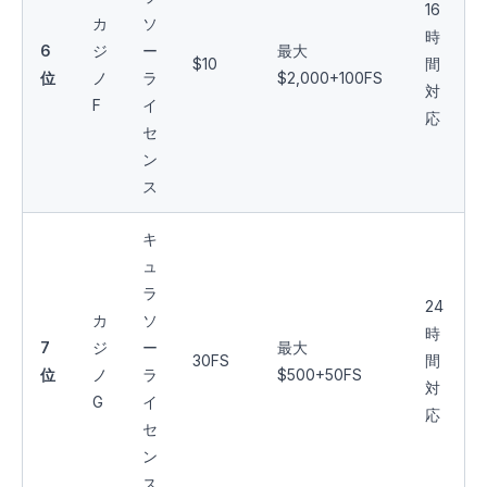
16
カ
ソ
時
6
ジ
ー
最大
$10
間
位
ノ
ラ
$2,000+100FS
対
F
イ
応
セ
ン
ス
キ
ュ
ラ
24
カ
ソ
時
7
ジ
ー
最大
30FS
間
位
ノ
ラ
$500+50FS
対
G
イ
応
セ
ン
ス