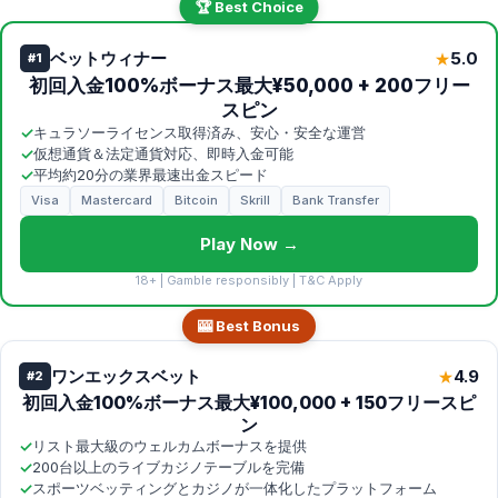
🏆 Best Choice
ベットウィナー
5.0
★
#1
初回入金100%ボーナス最大¥50,000 + 200フリー
スピン
✓
キュラソーライセンス取得済み、安心・安全な運営
✓
仮想通貨＆法定通貨対応、即時入金可能
✓
平均約20分の業界最速出金スピード
Visa
Mastercard
Bitcoin
Skrill
Bank Transfer
Play Now →
18+ | Gamble responsibly | T&C Apply
🎰 Best Bonus
ワンエックスベット
4.9
★
#2
初回入金100%ボーナス最大¥100,000 + 150フリースピ
ン
✓
リスト最大級のウェルカムボーナスを提供
✓
200台以上のライブカジノテーブルを完備
✓
スポーツベッティングとカジノが一体化したプラットフォーム