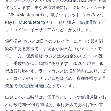
オンラインカジノで利用できる入出金方法は年々多様
化しています。主な決済方法には、クレジットカード
（Visa/Mastercard）、電子ウォレット（ecoPayz、
Payz、MuchBetterなど）、銀行振込、仮想通貨（ビ
ットコイン、イーサリアムなど）があります。
銀行振込 カジノは日本のプレイヤーにとって最も馴
染みのある方法で、手続きが簡単な点がメリットで
す。一方、仮想通貨 カジノは入出金のスピードが速
く、手数料が低い傾向にあります。2026年現在、仮
想通貨対応のオンラインカジノは増加傾向にあり、ビ
ットコインやイーサリアムをはじめ、多種多様な暗号
資産での決済が可能になっています。
出金にかかる時間は、電子ウォレットや仮想通貨であ
れば数時間〜24時間程度、銀行振込であれば1〜5営