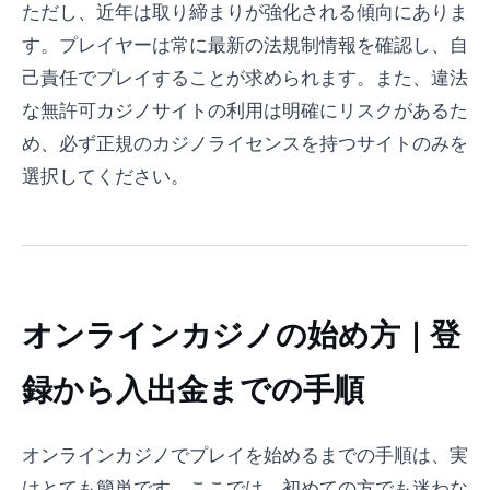
ただし、近年は取り締まりが強化される傾向にありま
す。プレイヤーは常に最新の法規制情報を確認し、自
己責任でプレイすることが求められます。また、違法
な無許可カジノサイトの利用は明確にリスクがあるた
め、必ず正規のカジノライセンスを持つサイトのみを
選択してください。
オンラインカジノの始め方｜登
録から入出金までの手順
オンラインカジノでプレイを始めるまでの手順は、実
はとても簡単です。ここでは、初めての方でも迷わな