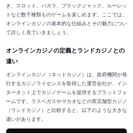
き、スロット、バカラ、ブラックジャック、ルーレッ
トなど数千種類ものゲームを楽しめます。ここでは、
オンラインカジノの基本的な仕組みとその魅力につい
て詳しく見ていきましょう。
オンラインカジノの定義とランドカジノとの
違い
オンラインカジノ（ネットカジノ）は、政府機関が発
行するカジノライセンスを取得した運営会社が、イン
ターネット上でカジノゲームを提供するプラットフォ
ームです。ラスベガスやマカオなどの実店舗型カジノ
（ランドカジノ）と比較すると、以下のような大きな
違いがあります。