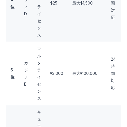
$25
最大$1,500
間
位
ノ
ラ
対
D
イ
応
セ
ン
ス
マ
ル
24
カ
タ
時
5
ジ
ラ
¥3,000
最大¥100,000
間
位
ノ
イ
対
E
セ
応
ン
ス
キ
ュ
ラ