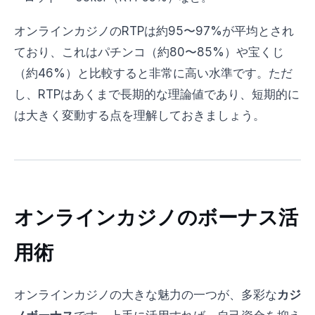
オンラインカジノのRTPは約95〜97%が平均とされ
ており、これはパチンコ（約80〜85%）や宝くじ
（約46%）と比較すると非常に高い水準です。ただ
し、RTPはあくまで長期的な理論値であり、短期的に
は大きく変動する点を理解しておきましょう。
オンラインカジノのボーナス活
用術
オンラインカジノの大きな魅力の一つが、多彩な
カジ