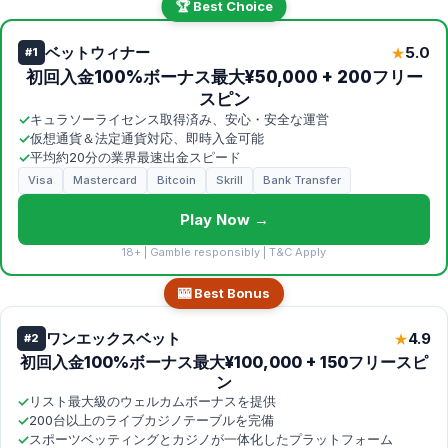
🏆 Best Choice
ベットウィナー
5.0
★
#1
初回入金100%ボーナス最大¥50,000 + 200フリー
スピン
✓
キュラソーライセンス取得済み、安心・安全な運営
✓
仮想通貨＆法定通貨対応、即時入金可能
✓
平均約20分の業界最速出金スピード
Visa
Mastercard
Bitcoin
Skrill
Bank Transfer
Play Now →
18+ | Gamble responsibly | T&C Apply
🎰 Best Bonus
ワンエックスベット
4.9
★
#2
初回入金100%ボーナス最大¥100,000 + 150フリースピ
ン
✓
リスト最大級のウェルカムボーナスを提供
✓
200台以上のライブカジノテーブルを完備
✓
スポーツベッティングとカジノが一体化したプラットフォーム