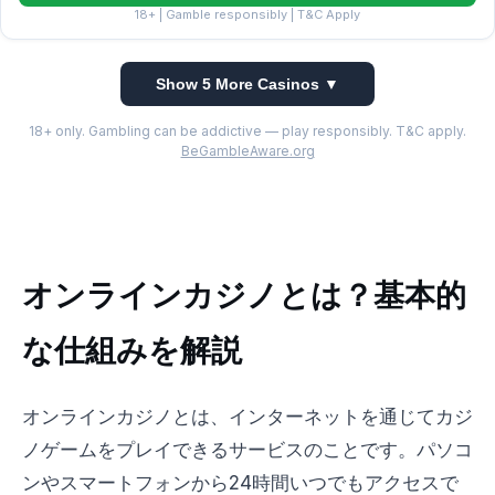
18+ | Gamble responsibly | T&C Apply
Show 5 More Casinos ▼
18+ only. Gambling can be addictive — play responsibly. T&C apply.
BeGambleAware.org
オンラインカジノとは？基本的
な仕組みを解説
オンラインカジノとは、インターネットを通じてカジ
ノゲームをプレイできるサービスのことです。パソコ
ンやスマートフォンから24時間いつでもアクセスで