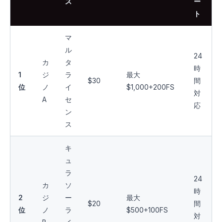
ス
ー
ト
マ
ル
24
カ
タ
時
1
ジ
ラ
最大
$30
間
位
ノ
イ
$1,000+200FS
対
A
セ
応
ン
ス
キ
ュ
ラ
24
カ
ソ
時
2
ジ
ー
最大
$20
間
位
ノ
ラ
$500+100FS
対