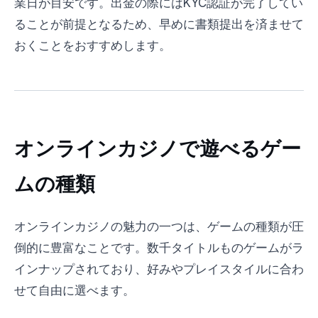
業日が目安です。出金の際にはKYC認証が完了してい
ることが前提となるため、早めに書類提出を済ませて
おくことをおすすめします。
オンラインカジノで遊べるゲー
ムの種類
オンラインカジノの魅力の一つは、ゲームの種類が圧
倒的に豊富なことです。数千タイトルものゲームがラ
インナップされており、好みやプレイスタイルに合わ
せて自由に選べます。