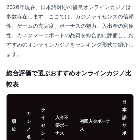
2026年現在、日本語対応の優良オンラインカジノは
多数存在します。ここでは、カジノライセンスの信頼
性、ゲームの充実度、ボーナスの魅力、入出金の利便
性、カスタマーサポートの品質を総合的に評価し、お
すすめのオンラインカジノをランキング形式で紹介し
ます。
総合評価で選ぶおすすめオンラインカジノ比
較表
日
ラ
本
カ
イ
入金不
語
順
ジ
初回入金ボーナ
セ
要ボー
サ
位
ノ
ス
ン
ナス
ポ
名