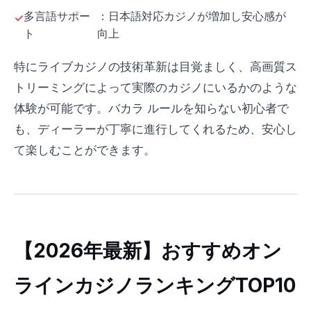
多言語サポー
：日本語対応カジノが増加し安心感が
ト
向上
特にライブカジノの技術革新は目覚ましく、高画質ス
トリーミングによって実際のカジノにいるかのような
体験が可能です。バカラ ルールを知らない初心者で
も、ディーラーが丁寧に進行してくれるため、安心し
て楽しむことができます。
【2026年最新】おすすめオン
ラインカジノランキングTOP10