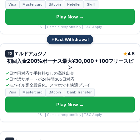
Visa
Mastercard
Bitcoin
Neteller
Skrill
Play Now →
18+ | Gamble responsibly | T&C Apply
⚡ Fast Withdrawal
エルドアカジノ
4.8
★
#3
初回入金200%ボーナス最大¥30,000 + 100フリースピ
ン
✓
日本円対応で手数料なしの高速出金
✓
日本語サポートが24時間365日対応
✓
モバイル完全最適化、スマホでも快適プレイ
Visa
Mastercard
Bitcoin
Bank Transfer
Play Now →
18+ | Gamble responsibly | T&C Apply