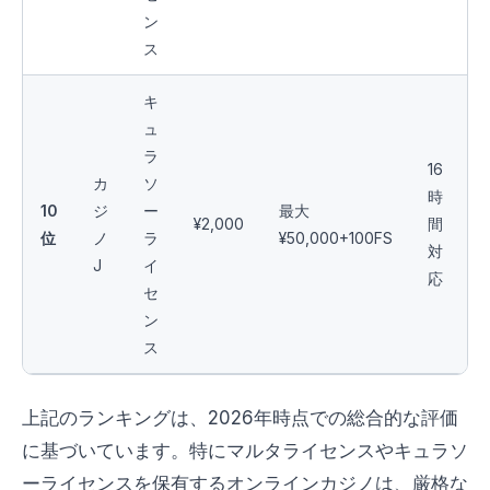
ン
ス
キ
ュ
ラ
16
カ
ソ
時
10
ジ
ー
最大
¥2,000
間
位
ノ
ラ
¥50,000+100FS
対
J
イ
応
セ
ン
ス
上記のランキングは、2026年時点での総合的な評価
に基づいています。特にマルタライセンスやキュラソ
ーライセンスを保有するオンラインカジノは、厳格な