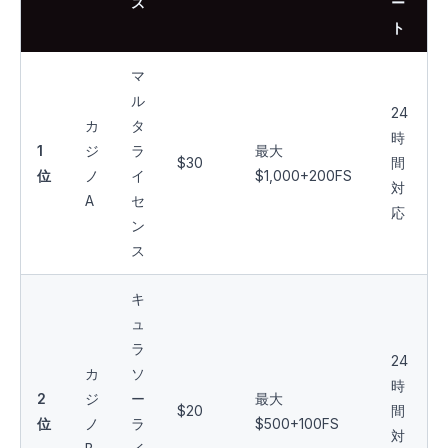
ス
ー
ト
マ
ル
24
カ
タ
時
1
ジ
ラ
最大
$30
間
位
ノ
イ
$1,000+200FS
対
A
セ
応
ン
ス
キ
ュ
ラ
24
カ
ソ
時
2
ジ
ー
最大
$20
間
位
ノ
ラ
$500+100FS
対