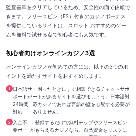
監査基準をクリアしているため、安全性の面で信頼で
きます。フリースピン（FS）付きのカジノボーナス
を提供しているサイトは、スロット おすすめのゲー
ムを無料で試せる点で初心者にも人気です。
初心者向けオンラインカジノ3選
オンラインカジノが初めての方には、以下の3つのポ
イントを満たすサイトをおすすめします。
日本語サ
：困ったときにすぐ相談できるチャットサポ
ポートが
ートがあるサイトを選びましょう。日本語対
24時間
応カジノであれば言語の壁を心配する必要が
対応
ありません。
入金不
：登録するだけで無料チップやフリースピン
要ボー
がもらえるカジノなら、自己資金をリスクに