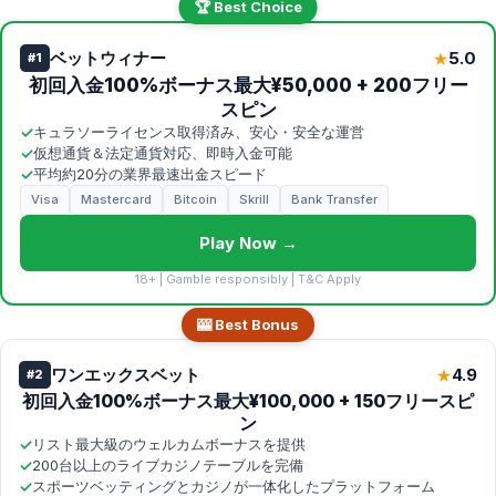
🏆 Best Choice
ベットウィナー
5.0
★
#1
初回入金100%ボーナス最大¥50,000 + 200フリー
スピン
✓
キュラソーライセンス取得済み、安心・安全な運営
✓
仮想通貨＆法定通貨対応、即時入金可能
✓
平均約20分の業界最速出金スピード
Visa
Mastercard
Bitcoin
Skrill
Bank Transfer
Play Now →
18+ | Gamble responsibly | T&C Apply
🎰 Best Bonus
ワンエックスベット
4.9
★
#2
初回入金100%ボーナス最大¥100,000 + 150フリースピ
ン
✓
リスト最大級のウェルカムボーナスを提供
✓
200台以上のライブカジノテーブルを完備
✓
スポーツベッティングとカジノが一体化したプラットフォーム