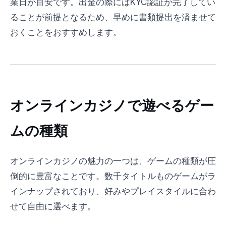
業日が目安です。出金の際にはKYC認証が完了してい
ることが前提となるため、早めに書類提出を済ませて
おくことをおすすめします。
オンラインカジノで遊べるゲー
ムの種類
オンラインカジノの魅力の一つは、ゲームの種類が圧
倒的に豊富なことです。数千タイトルものゲームがラ
インナップされており、好みやプレイスタイルに合わ
せて自由に選べます。