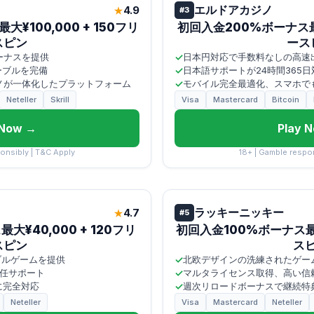
エルドアカジノ
4.9
★
#3
¥100,000 + 150フリ
初回入金200%ボーナス最大
スピン
ース
ーナスを提供
✓
日本円対応で手数料なしの高速
ーブルを完備
✓
日本語サポートが24時間365日
ノが一体化したプラットフォーム
✓
モバイル完全最適化、スマホで
Neteller
Skrill
Visa
Mastercard
Bitcoin
 Now →
Play 
onsibly | T&C Apply
18+ | Gamble respo
ラッキーニッキー
4.7
★
#5
¥40,000 + 120フリ
初回入金100%ボーナス最大
スピン
ス
ブルゲームを提供
✓
北欧デザインの洗練されたゲー
専任サポート
✓
マルタライセンス取得、高い信
に完全対応
✓
週次リロードボーナスで継続特
Neteller
Visa
Mastercard
Neteller