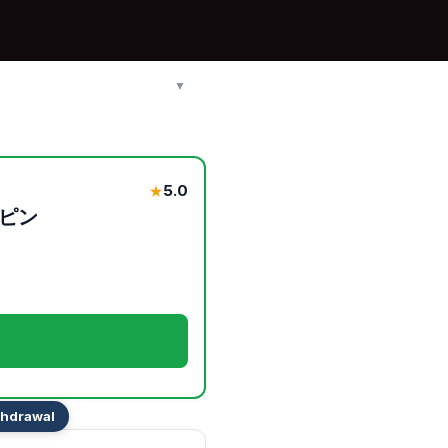
▼
5.0
★
スピン
thdrawal