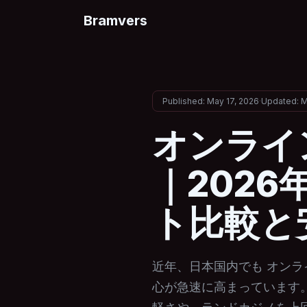
Bramvers
Published: May 17, 2026
·
Updated: M
オンライ
｜202
ト比較と
近年、日本国内でも オンラ
心が急速に高まっています