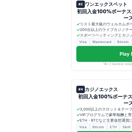
ワンエックスベット
#2
初回入金100%ボーナス最大
ー
✓
リスト最大級のウェルカムボ
✓
200台以上のライブカジノテ
✓
スポーツベッティングとカジ
Visa
Mastercard
Bitcoin
Play
18+ | Gamble resp
カジノエックス
#4
初回入金100%ボーナス最大
ー
✓
3,000以上のスロット＆テー
✓
VIPプログラムで豪華報酬と
✓
ETH・BTCなど主要仮想通貨
Visa
Bitcoin
ETH
Skrill