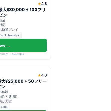
4.8
★
¥30,000 + 100フリ
ピン
出金
対応
も快適プレイ
Bank Transfer
Now →
nsibly | T&C Apply
4.6
★
¥25,000 + 50フリー
ピン
ム体験
頼性と透明性
典が充実
Skrill