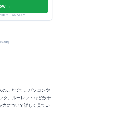
Now →
nsibly | T&C Apply
re.org
スのことです。パソコンや
ック、ルーレットなど数千
魅力について詳しく見てい