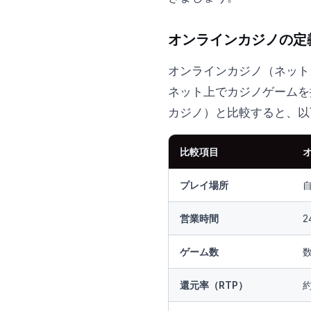
オンラインカジノの定
オンラインカジノ（ネット
ネット上でカジノゲームを
カジノ）と比較すると、以
比較項目
プレイ場所
営業時間
2
ゲーム数
還元率（RTP）
約