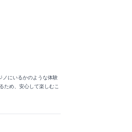
ジノにいるかのような体験
るため、安心して楽しむこ