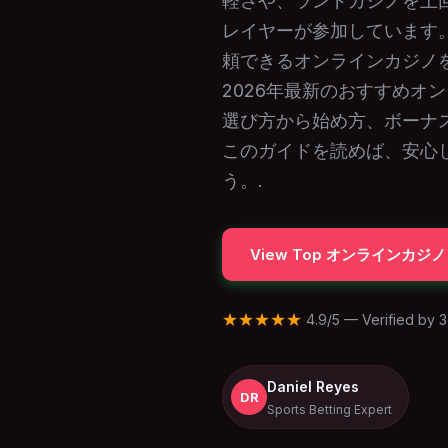
軽さや、ランドカジノを上
レイヤーが参加しています
頼できるオンラインカジノ
2026年最新のおすすめオ
選び方から始め方、ボーナ
このガイドを読めば、安心
う。.
View Top オンラインカジノ
★★★★★
4.9/5 — Verified by 
Daniel Reyes
DR
Sports Betting Expert