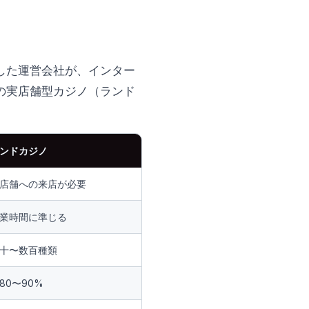
した運営会社が、インター
の実店舗型カジノ（ランド
ンドカジノ
店舗への来店が必要
業時間に準じる
十〜数百種類
80〜90%