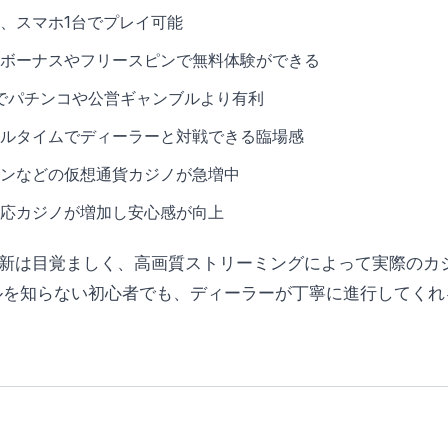
5日、スマホ1台でプレイ可能
ボーナスやフリースピンで無料体験ができる
7%でパチンコや公営ギャンブルより有利
ルタイムでディーラーと対戦できる臨場感
ンなどの仮想通貨カジノが急増中
応カジノが増加し安心感が向上
新は目覚ましく、高画質ストリーミングによって実際のカ
ルを知らない初心者でも、ディーラーが丁寧に進行してくれ