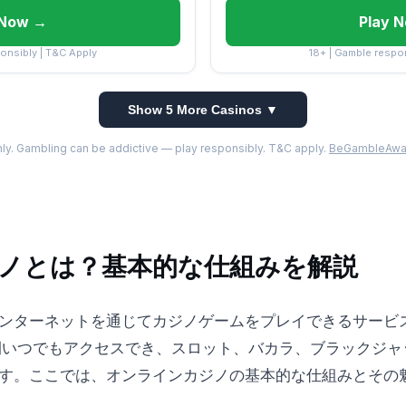
 Now →
Play 
onsibly | T&C Apply
18+ | Gamble respo
Show 5 More Casinos ▼
nly. Gambling can be addictive — play responsibly. T&C apply.
BeGambleAwa
ノとは？基本的な仕組みを解説
ンターネットを通じてカジノゲームをプレイできるサービ
間いつでもアクセスでき、スロット、バカラ、ブラックジャ
す。ここでは、オンラインカジノの基本的な仕組みとその