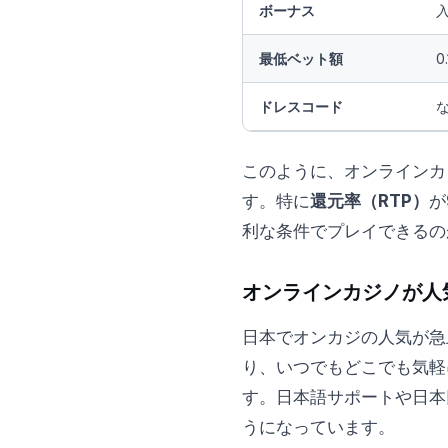
ボーナス
最低ベット額
0
ドレスコード
このように、オンラインカ
す。特に
還元率（RTP）
が
利な条件でプレイできるの
オンラインカジノが人
日本でオンカジの人気が急
り、いつでもどこでも気軽
す。日本語サポートや日本
うになっています。