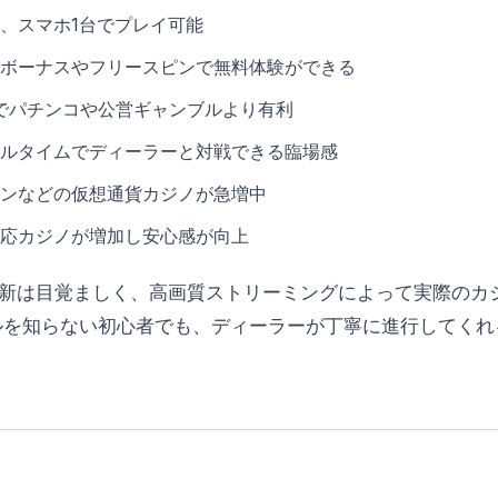
5日、スマホ1台でプレイ可能
ボーナスやフリースピンで無料体験ができる
7%でパチンコや公営ギャンブルより有利
ルタイムでディーラーと対戦できる臨場感
ンなどの仮想通貨カジノが急増中
応カジノが増加し安心感が向上
新は目覚ましく、高画質ストリーミングによって実際のカ
ルを知らない初心者でも、ディーラーが丁寧に進行してくれ