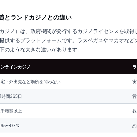
義とランドカジノとの違い
カジノ）は、政府機関が発行するカジノライセンスを取得
提供するプラットフォームです。ラスベガスやマカオなど
下のような大きな違いがあります。
オンラインカジノ
ラ
自宅・外出先など場所を問わない
実
4時間365日
営
数千種類以上
数
95〜97%
約