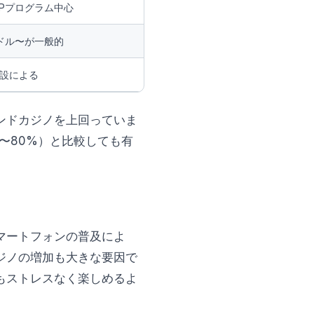
IPプログラム中心
ドル〜が一般的
設による
ンドカジノを上回っていま
0〜80%）と比較しても有
マートフォンの普及によ
ジノの増加も大きな要因で
もストレスなく楽しめるよ