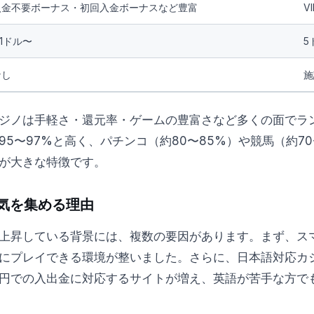
入金不要ボーナス・初回入金ボーナスなど豊富
V
.1ドル〜
5
なし
施
ジノは手軽さ・還元率・ゲームの豊富さなど多くの面でラ
95〜97%と高く、パチンコ（約80〜85%）や競馬（約7
が大きな特徴です。
気を集める理由
上昇している背景には、複数の要因があります。まず、ス
にプレイできる環境が整いました。さらに、日本語対応カ
円での入出金に対応するサイトが増え、英語が苦手な方で