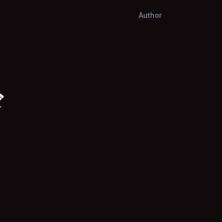
Author
ド