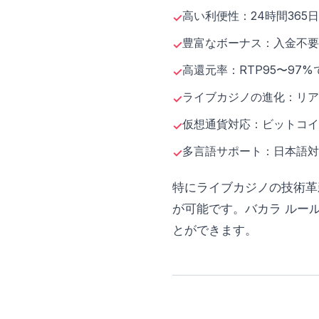
高い利便性
：24時間36
豊富なボーナス
：入金不要
高還元率
：RTP95〜9
ライブカジノの進化
：リア
仮想通貨対応
：ビットコイ
多言語サポート
：日本語対
特にライブカジノの技術革
が可能です。バカラ ルー
とができます。