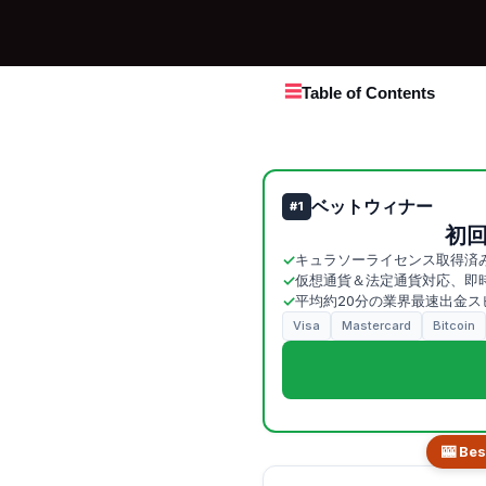
☰
Table of Contents
ベットウィナー
#1
初回
✓
キュラソーライセンス取得済
✓
仮想通貨＆法定通貨対応、即
✓
平均約20分の業界最速出金ス
Visa
Mastercard
Bitcoin
🎰 Be