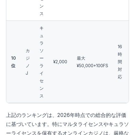
ン
ス
キ
ュ
ラ
16
カ
ソ
時
10
ジ
ー
最大
¥2,000
間
位
ノ
ラ
¥50,000+100FS
対
J
イ
応
セ
ン
ス
上記のランキングは、2026年時点での総合的な評価
に基づいています。特にマルタライセンスやキュラソ
ーライセンスを保有するオンラインカジノは、厳格な