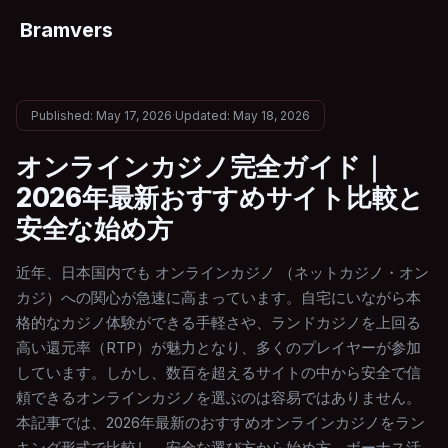
Bramvers
Published: May 17, 2026
·
Updated: May 18, 2026
オンラインカジノ完全ガイド｜
2026年最新おすすめサイト比較と
安全な始め方
近年、日本国内でも オンラインカジノ （ネットカジノ・オン
カジ）への関心が急速に高まっています。自宅にいながら本
格的なカジノ体験ができる手軽さや、ランドカジノを上回る
高い還元率（RTP）が魅力となり、多くのプレイヤーが参加
しています。しかし、数百を超えるサイトの中から安全で信
頼できるオンラインカジノを選ぶのは容易ではありません。
本記事では、2026年最新のおすすめオンラインカジノをラン
キング形式で比較し、安全な選び方から始め方、ボーナス活