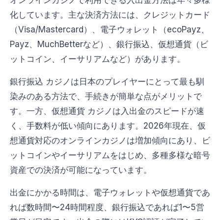
オンラインカジノで利用できる入出金方法は年々多様
化しています。主な決済方法には、クレジットカード
（Visa/Mastercard）、電子ウォレット（ecoPayz、
Payz、MuchBetterなど）、銀行振込、仮想通貨（ビ
ットコイン、イーサリアムなど）があります。
銀行振込 カジノは日本のプレイヤーにとって最も馴
染みのある方法で、手続きが簡単な点がメリットで
す。一方、仮想通貨 カジノは入出金のスピードが速
く、手数料が低い傾向にあります。2026年現在、仮
想通貨対応のオンラインカジノは増加傾向にあり、ビ
ットコインやイーサリアムをはじめ、多種多様な暗号
資産での決済が可能になっています。
出金にかかる時間は、電子ウォレットや仮想通貨であ
れば数時間〜24時間程度、銀行振込であれば1〜5営