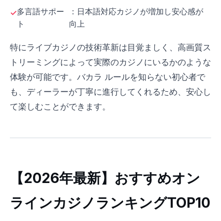
多言語サポー
：日本語対応カジノが増加し安心感が
ト
向上
特にライブカジノの技術革新は目覚ましく、高画質ス
トリーミングによって実際のカジノにいるかのような
体験が可能です。バカラ ルールを知らない初心者で
も、ディーラーが丁寧に進行してくれるため、安心し
て楽しむことができます。
【2026年最新】おすすめオン
ラインカジノランキングTOP10