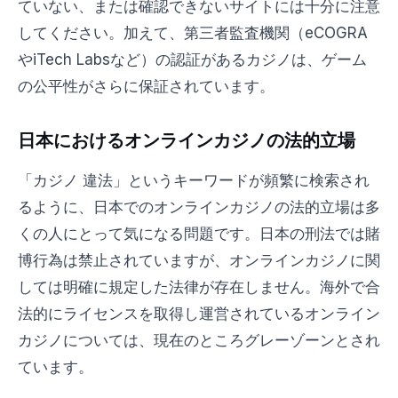
ていない、または確認できないサイトには十分に注意
してください。加えて、第三者監査機関（eCOGRA
やiTech Labsなど）の認証があるカジノは、ゲーム
の公平性がさらに保証されています。
日本におけるオンラインカジノの法的立場
「カジノ 違法」というキーワードが頻繁に検索され
るように、日本でのオンラインカジノの法的立場は多
くの人にとって気になる問題です。日本の刑法では賭
博行為は禁止されていますが、オンラインカジノに関
しては明確に規定した法律が存在しません。海外で合
法的にライセンスを取得し運営されているオンライン
カジノについては、現在のところグレーゾーンとされ
ています。