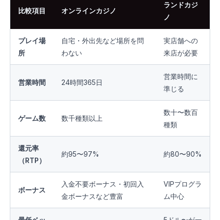
ランドカジ
比較項目
オンラインカジノ
ノ
プレイ場
自宅・外出先など場所を問
実店舗への
所
わない
来店が必要
営業時間に
営業時間
24時間365日
準じる
数十〜数百
ゲーム数
数千種類以上
種類
還元率
約95〜97%
約80〜90%
（RTP）
入金不要ボーナス・初回入
VIPプログラ
ボーナス
金ボーナスなど豊富
ム中心
最低ベッ
5ドル〜が一