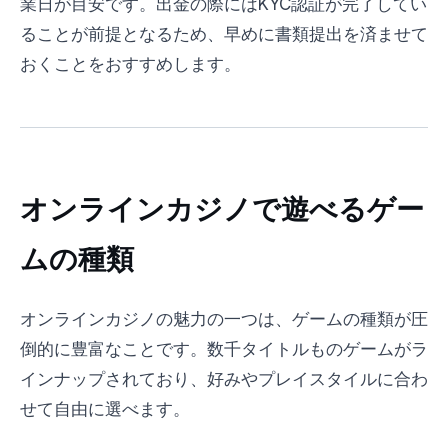
業日が目安です。出金の際にはKYC認証が完了してい
ることが前提となるため、早めに書類提出を済ませて
おくことをおすすめします。
オンラインカジノで遊べるゲー
ムの種類
オンラインカジノの魅力の一つは、ゲームの種類が圧
倒的に豊富なことです。数千タイトルものゲームがラ
インナップされており、好みやプレイスタイルに合わ
せて自由に選べます。